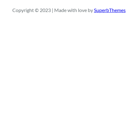
r
Copyright © 2023 | Made with love by
SuperbThemes
c
h