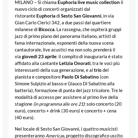
MILANO – Si chiama
Euphoria live music collection
il
nuovo ciclo di concerti organizzati dal
ristorante
Euphoria
di
Sesto San Giovanni
, in via
Gian Carlo Clerici 342, a due passi dal quartiere
milanese di
Bicocca
. La rassegna, che ospiterà gruppi
jazz di primo piano del panorama italiano, artisti di
fama internazionale, esponenti della nuova scena
cantautorale, live acustici ma non solo, prenderà il
via
giovedì 23 aprile
: il compito di inaugurarla è stato
affidato alla cantante
Letizia Onorati
, tra le voci più
interessanti della sua generazione, e al
trio
del
pianista e compositore
Paolo Di Sabatino
(con
Simone Sulpizio al basso e Glauco Di Sabatino alla
batteria), formazione di punta del jazz tricolore. Tre le
modalità di accesso per assistere al primo live della
stagione
(in programma alle ore 21)
: solo concerto (20
euro), concerto + drink (30 euro) e concerto + cena
(40 euro).
Nel locale di Sesto San Giovanni, i quattro musicisti
presenteranno
Americas
, progetto discografico uscito