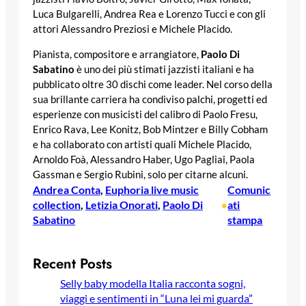
Luca Bulgarelli, Andrea Rea e Lorenzo Tucci e con gli
attori Alessandro Preziosi e Michele Placido.
Pianista, compositore e arrangiatore,
Paolo Di
Sabatino
è uno dei più stimati jazzisti italiani e ha
pubblicato oltre 30 dischi come leader. Nel corso della
sua brillante carriera ha condiviso palchi, progetti ed
esperienze con musicisti del calibro di Paolo Fresu,
Enrico Rava, Lee Konitz, Bob Mintzer e Billy Cobham
e ha collaborato con artisti quali Michele Placido,
Arnoldo Foà, Alessandro Haber, Ugo Pagliai, Paola
Gassman e Sergio Rubini, solo per citarne alcuni.
Andrea Conta
, 
Euphoria live music
Comunic
collection
, 
Letizia Onorati
, 
Paolo Di
ati
•
Sabatino
stampa
Recent Posts
Selly baby modella Italia racconta sogni,
viaggi e sentimenti in “Luna lei mi guarda”