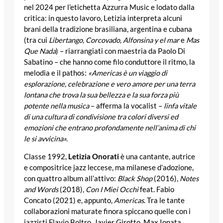
nel 2024 per l’etichetta Azzurra Music e lodato dalla
critica: in questo lavoro, Letizia interpreta alcuni
brani della tradizione brasiliana, argentina e cubana
(tra cui
Libertango, Corcovado, Alfonsina y el mar
e
Mas
Que Nada
) – riarrangiati con maestria da Paolo Di
Sabatino – che hanno come filo conduttore il ritmo, la
melodia e il pathos:
«Americas è un viaggio di
esplorazione, celebrazione e vero amore per una terra
lontana che trova la sua bellezza e la sua forza più
potente nella musica
– afferma la vocalist –
linfa vitale
di una cultura di condivisione tra colori diversi ed
emozioni che entrano profondamente nell’anima di chi
le si avvicina».
Classe 1992,
Letizia Onorati
è una cantante, autrice
e compositrice jazz leccese, ma milanese d’adozione,
con quattro album all’attivo:
Black Shop
(2016),
Notes
and Words
(2018),
Con I Miei Occhi
feat. Fabio
Concato (2021) e, appunto,
Americas
. Tra le tante
collaborazioni maturate finora spiccano quelle con i
jazzisti Flavio Boltro, Javier Girotto, Max Ionata,