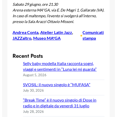
Sabato 29 giugno, ore 21.30
Arena esterna MA*GA, via E. De Magri 1, Gallarate (VA).
In caso di maltempo, l’evento si svolgerà all’interno,
presso la Sala Arazzi Ottavio Missoni.
Andrea Conta
, 
Atelier Latin Jazz
, 
Comunicati
•
JAZZaltro
, 
Museo MA*GA
stampa
Recent Posts
Selly baby modella Italia racconta sogni,
viaggi e sentimenti in “Luna lei mi guarda”
August 5, 2026
SVOSIL: il nuovo singolo è “MUFASA”
July 30, 2026
“Break Time” è il nuovo singolo di Dose in
radio e in digitale da venerdì 31 luglio
July 28, 2026