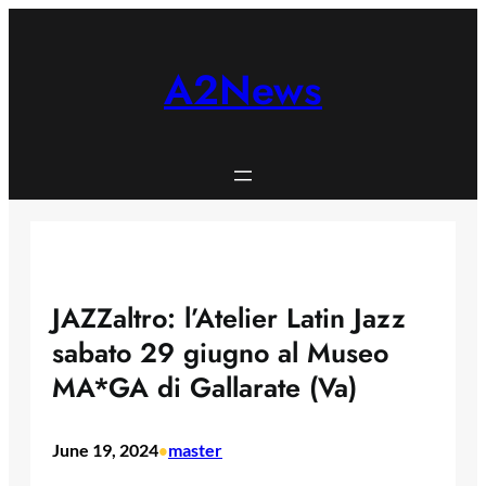
Skip
to
content
A2News
JAZZaltro: l’Atelier Latin Jazz
sabato 29 giugno al Museo
MA*GA di Gallarate (Va)
June 19, 2024
master
•