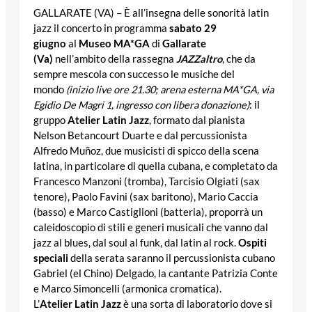
GALLARATE (VA) – È all’insegna delle sonorità latin
jazz il concerto in programma
sabato 29
giugno
al
Museo
MA*GA
di
Gallarate
(Va)
nell’ambito della rassegna
JAZZaltro
, che da
sempre mescola con successo le musiche del
mondo
(inizio live ore 21.30;
arena esterna
MA*GA, via
Egidio De Magri 1, ingresso con libera donazione)
: il
gruppo
Atelier Latin Jazz
, formato dal pianista
Nelson Betancourt Duarte e dal percussionista
Alfredo Muñoz, due musicisti di spicco della scena
latina, in particolare di quella cubana, e completato da
Francesco Manzoni (tromba), Tarcisio Olgiati (sax
tenore), Paolo Favini (sax baritono), Mario Caccia
(basso) e Marco Castiglioni (batteria), proporrà un
caleidoscopio di stili e generi musicali che vanno dal
jazz al blues, dal soul al funk, dal latin al rock.
Ospiti
speciali
della serata saranno il percussionista cubano
Gabriel (el Chino) Delgado, la cantante Patrizia Conte
e Marco Simoncelli (armonica cromatica).
L’
Atelier Latin Jazz
è una sorta di laboratorio dove si