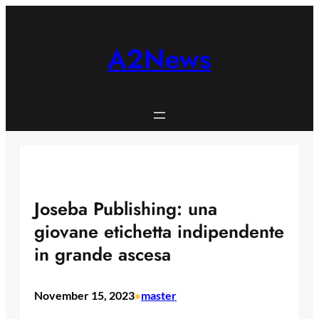
Skip
to
content
A2News
Joseba Publishing: una
giovane etichetta indipendente
in grande ascesa
November 15, 2023
master
•