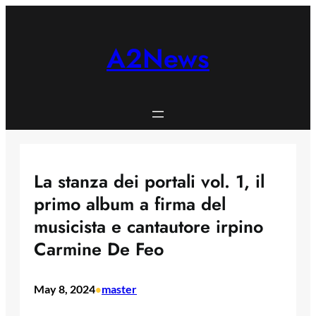
Skip
to
content
A2News
La stanza dei portali vol. 1, il
primo album a firma del
musicista e cantautore irpino
Carmine De Feo
May 8, 2024
master
•