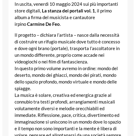
In uscita, venerdì 10 maggio 2024 sui più importanti
store digitali,
La stanza dei portali vol. 1
, il primo
album a firma del musicista e cantautore
irpino
Carmine De Feo
.
Il progetto – dichiara l’artista – nasce dalla necessità
di costruire un rifugio musicale dove tutto è concesso
e dove ogni brano (portale), trasporta l’ascoltatore in
un mondo differente, proprio come accade nei
videogiochi o nei film di fantascienza.
In questo primo volume avremo in ordine: mondo del
deserto, mondo dei ghiacci, mondo dei pirati, mondo
dello spazio profondo, mondo virtuale e mondo delle
spiagge.
La musica è solare, creativa ed energica grazie al
connubio tra testi profondi, arrangiamenti musicali
volutamente diversi e melodie orecchiabili ed
immediate. Riflessione, pace, critica, divertimento ed
immaginazione si uniscono in un mondo dove lo spazio
e il tempo non sono importanti e la mente è libera di
volare, pensare ed allontanarsi da una società sempre