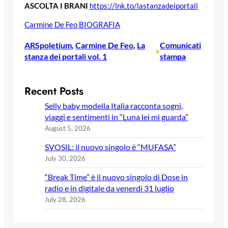
ASCOLTA I BRANI
https://lnk.to/lastanzadeiportali
Carmine De Feo BIOGRAFIA
ARSpoletium
, 
Carmine De Feo
, 
La
Comunicati
•
stanza dei portali vol. 1
stampa
Recent Posts
Selly baby modella Italia racconta sogni,
viaggi e sentimenti in “Luna lei mi guarda”
August 5, 2026
SVOSIL: il nuovo singolo è “MUFASA”
July 30, 2026
“Break Time” è il nuovo singolo di Dose in
radio e in digitale da venerdì 31 luglio
July 28, 2026