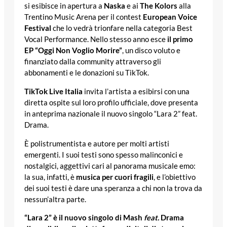
si esibisce in apertura a
Naska
e ai
The Kolors
alla
Trentino Music Arena per il contest
European Voice
Festival
che lo vedrà trionfare nella categoria Best
Vocal Performance. Nello stesso anno esce
il primo
EP “Oggi Non Voglio Morire”
, un disco voluto e
finanziato dalla community attraverso gli
abbonamenti e le donazioni su TikTok.
TikTok Live Italia
invita l’artista a esibirsi con una
diretta ospite sul loro profilo ufficiale, dove presenta
in anteprima nazionale il nuovo singolo “Lara 2” feat.
Drama.
È polistrumentista e autore per molti artisti
emergenti. I suoi testi sono spesso malinconici e
nostalgici, aggettivi cari al panorama musicale emo:
la sua, infatti, è
musica per cuori fragili
, e l’obiettivo
dei suoi testi è dare una speranza a chi non la trova da
nessun’altra parte.
“Lara 2” è il nuovo singolo di Mash
feat.
Drama