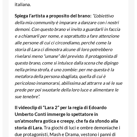
italiana.
Spiega l’artista a proposito del brano:
“L’obiettivo
della mia community è imparare a danzare con i nostri
demoni. Con questo brano vi invito a guardarli in faccia
e a chiamarli per nome, e soprattutto a fare attenzione
alle persone di cui ci circondiamo, perché come la
storia di Lara ci dimostra alcune di loro potrebbero
rivelarsi meno “umane” del previsto. Il protagonista di
questo brano, come si intuisce dalla scena che dipingo
nella prima strofa, è uno zombie: per me questa è la
metafora della persona sbagliata, quella di cui è
pericoloso innamorarsi, abilissima ad attrarre a sé le sue
prede per poi svuotarle della loro luce e alimentare le
sue tenebre”.
Il videoclip di “Lara 2” per la regia di Edoardo
Umberto Conti immerge lo spettatore in
un’atmosfera gotica e creepy
,
che fa da sfondo alla
storia di Lara.
Tra giochi di luci e ombre demoniache i
due protagonisti, Mash e Drama, vestono i panni di