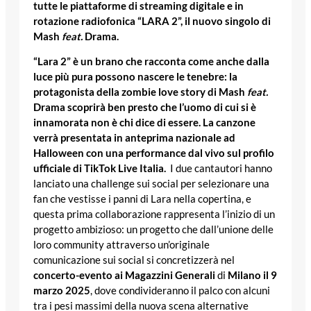
tutte le piattaforme di streaming digitale e in
rotazione radiofonica “LARA 2”, il nuovo singolo di
Mash
feat.
Drama.
“Lara 2” è un brano che racconta come anche dalla
luce più pura possono nascere le tenebre: la
protagonista della zombie love story di Mash
feat.
Drama scoprirà ben presto che l’uomo di cui si è
innamorata non è chi dice di essere.
La canzone
verrà presentata in anteprima nazionale ad
Halloween con una performance dal vivo sul profilo
ufficiale di TikTok Live Italia.
I due cantautori hanno
lanciato una challenge sui social per selezionare una
fan che vestisse i panni di Lara nella copertina, e
questa prima collaborazione rappresenta l’inizio di un
progetto ambizioso: un progetto che dall’unione delle
loro community attraverso un’originale
comunicazione sui social si concretizzerà nel
concerto-evento ai
Magazzini Generali
di
Milano il 9
marzo 2025
, dove condivideranno il palco con alcuni
tra i pesi massimi della nuova scena alternative