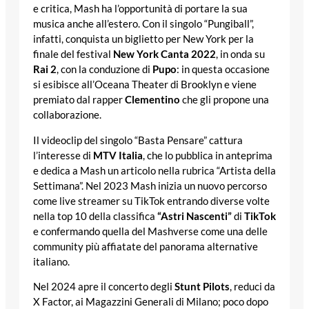
e critica, Mash ha l’opportunità di portare la sua
musica anche all’estero. Con il singolo “Pungiball”,
infatti, conquista un biglietto per New York per la
finale del festival
New York Canta 2022
, in onda su
Rai 2
, con la conduzione di
Pupo
: in questa occasione
si esibisce all’Oceana Theater di Brooklyn e viene
premiato dal rapper
Clementino
che gli propone una
collaborazione.
Il videoclip del singolo “Basta Pensare” cattura
l’interesse di
MTV Italia
, che lo pubblica in anteprima
e dedica a Mash un articolo nella rubrica “Artista della
Settimana”. Nel 2023 Mash inizia un nuovo percorso
come live streamer su TikTok entrando diverse volte
nella top 10 della classifica
“Astri Nascenti”
di
TikTok
e confermando quella del Mashverse come una delle
community più affiatate del panorama alternative
italiano.
Nel 2024 apre il concerto degli
Stunt Pilots
, reduci da
X Factor, ai Magazzini Generali di Milano; poco dopo