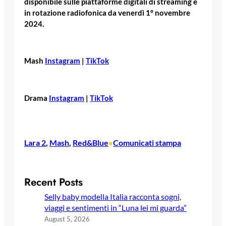
disponibile sulle piattaforme digitali di streaming e
in rotazione radiofonica da venerdì 1° novembre
2024.
Mash
Instagram
|
TikTok
Drama
Instagram
|
TikTok
Lara 2
, 
Mash
, 
Red&Blue
Comunicati stampa
•
Recent Posts
Selly baby modella Italia racconta sogni,
viaggi e sentimenti in “Luna lei mi guarda”
August 5, 2026