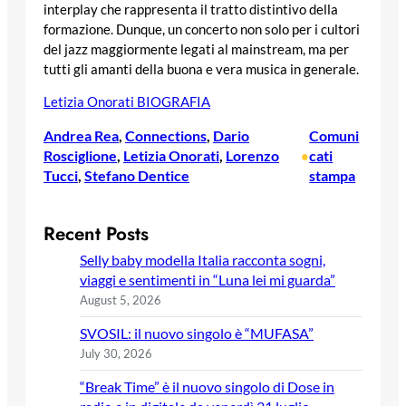
interplay che rappresenta il tratto distintivo della
formazione. Dunque, un concerto non solo per i cultori
del jazz maggiormente legati al mainstream, ma per
tutti gli amanti della buona e vera musica in generale.
Letizia Onorati BIOGRAFIA
Andrea Rea
, 
Connections
, 
Dario
Comuni
Rosciglione
, 
Letizia Onorati
, 
Lorenzo
cati
•
Tucci
, 
Stefano Dentice
stampa
Recent Posts
Selly baby modella Italia racconta sogni,
viaggi e sentimenti in “Luna lei mi guarda”
August 5, 2026
SVOSIL: il nuovo singolo è “MUFASA”
July 30, 2026
“Break Time” è il nuovo singolo di Dose in