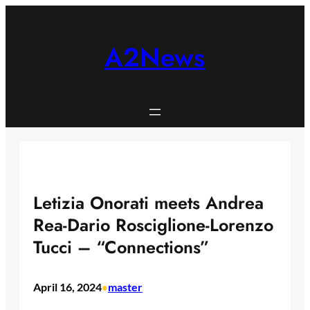
Skip
to
content
A2News
Letizia Onorati meets Andrea
Rea-Dario Rosciglione-Lorenzo
Tucci – “Connections”
April 16, 2024
master
•