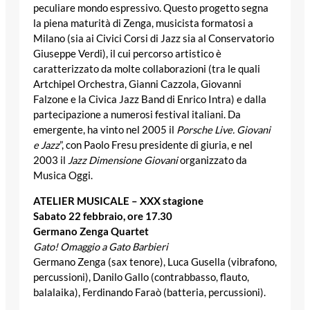
peculiare mondo espressivo. Questo progetto segna
la piena maturità di Zenga, musicista formatosi a
Milano (sia ai Civici Corsi di Jazz sia al Conservatorio
Giuseppe Verdi), il cui percorso artistico è
caratterizzato da molte collaborazioni (tra le quali
Artchipel Orchestra, Gianni Cazzola, Giovanni
Falzone e la Civica Jazz Band di Enrico Intra) e dalla
partecipazione a numerosi festival italiani. Da
emergente, ha vinto nel 2005 il
Porsche Live. Giovani
e Jazz
”, con Paolo Fresu presidente di giuria, e nel
2003 il
Jazz Dimensione Giovani
organizzato da
Musica Oggi.
ATELIER MUSICALE – XXX stagione
Sabato 22 febbraio, ore 17.30
Germano Zenga Quartet
Gato! Omaggio a Gato Barbieri
Germano Zenga (sax tenore), Luca Gusella (vibrafono,
percussioni), Danilo Gallo (contrabbasso, flauto,
balalaika), Ferdinando Faraò (batteria, percussioni).