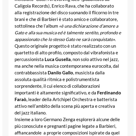
Caligola Records), Enrico Rava, che ha collaborato
alla registrazione del disco suonando il flicorno in tre
brani e che di Barbieri è stato amico e collaboratore,
sottolinea che l’album
«è una dichiarazione d’amore a
Gato e alla sua musica ed è talmente sentito, profondo e
appassionato che lo stesso Gato ne sarà conquistato».
Questo originale progetto è stato realizzato con un
quartetto di alto profilo, composto dal vibrafonista e
percussionista
Luca Gusella
, non solo attivo nel jazz,
ma anche nella musica contemporanea eurocolta, dal
contrabbassista
Danilo Gallo
, musicista dalla
assoluta qualità ritmica e polistrumentista
sorprendente, il cui elenco di collaborazioni
importanti è altamente significativo, e da
Ferdinando
Faraò,
leader della Artchipel Orchestra e batterista
attivo nell’ambito della scena più aperta e creativa
del jazz italiano.
Insieme a loro Germano Zenga esplorerà alcune delle
più conosciute e pregnanti pagine legate a Barbieri,
affiancandole a proprie composizioni ispirate da quel