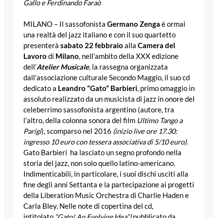
Gallo e Ferdinando Faraò
MILANO – Il sassofonista
Germano Zenga
è ormai
una realtà del jazz italiano e con il suo quartetto
presenterà
sabato 22 febbraio
alla
Camera del
Lavoro
di
Milano
, nell’ambito della XXX edizione
dell’
Atelier Musicale
, la rassegna organizzata
dall’associazione culturale Secondo Maggio, il suo cd
dedicato a
Leandro “Gato” Barbieri
, primo omaggio in
assoluto realizzato da un musicista di jazz in onore del
celeberrimo sassofonista argentino (autore, tra
l’altro, della colonna sonora del film
Ultimo Tango a
Parigi
), scomparso nel 2016
(inizio live ore 17.30;
ingresso 10 euro con tessera associativa di 5/10 euro).
Gato Barbieri ha lasciato un segno profondo nella
storia del jazz, non solo quello latino-americano.
Indimenticabili, in particolare, i suoi dischi usciti alla
fine degli anni Settanta e la partecipazione ai progetti
della Liberation Music Orchestra di Charlie Haden e
Carla Bley. Nelle note di copertina del cd,
intitolato
“Gato! An Evolving Idea”
(pubblicato da