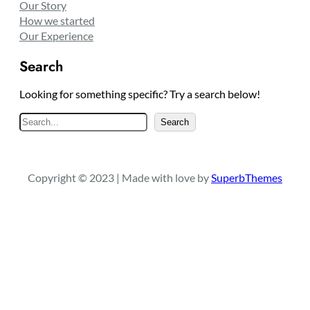
Our Story
How we started
Our Experience
Search
Looking for something specific? Try a search below!
S
Search
e
a
r
Copyright © 2023 | Made with love by
SuperbThemes
c
h