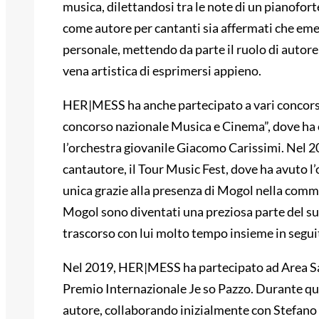
musica, dilettandosi tra le note di un pianofort
come autore per cantanti sia affermati che emer
personale, mettendo da parte il ruolo di autore 
vena artistica di esprimersi appieno.
HER|MESS ha anche partecipato a vari concorsi mu
concorso nazionale Musica e Cinema”, dove ha 
l’orchestra giovanile Giacomo Carissimi. Nel 
cantautore, il Tour Music Fest, dove ha avuto l
unica grazie alla presenza di Mogol nella commis
Mogol sono diventati una preziosa parte del su
trascorso con lui molto tempo insieme in seguito
Nel 2019, HER|MESS ha partecipato ad Area San
Premio Internazionale Je so Pazzo. Durante que
autore, collaborando inizialmente con Stefano B