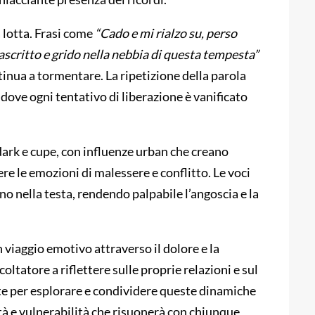
 lotta. Frasi come
“Cado e mi rialzo su, perso
rascritto e grido nella nebbia di questa tempesta”
nua a tormentare. La ripetizione della parola
 dove ogni tentativo di liberazione è vanificato
 dark e cupe, con influenze urban che creano
e le emozioni di malessere e conflitto. Le voci
no nella testa, rendendo palpabile l’angoscia e la
 viaggio emotivo attraverso il dolore e la
oltatore a riflettere sulle proprie relazioni e sul
rte per esplorare e condividere queste dinamiche
à e vulnerabilità che risuonerà con chiunque