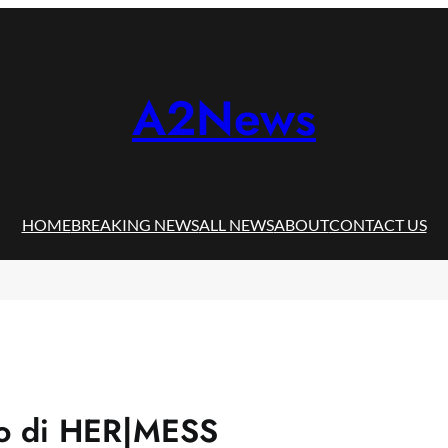
A2News
HOME
BREAKING NEWS
ALL NEWS
ABOUT
CONTACT US
lo di HER|MESS