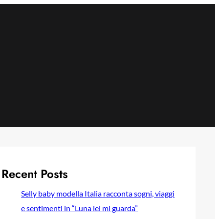
Recent Posts
Selly baby modella Italia racconta sogni, viaggi
e sentimenti in “Luna lei mi guarda”