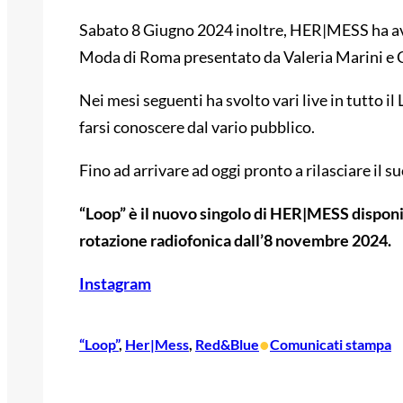
Sabato 8 Giugno 2024 inoltre, HER|MESS ha avuto
Moda di Roma presentato da Valeria Marini e C
Nei mesi seguenti ha svolto vari live in tutto il
farsi conoscere dal vario pubblico.
Fino ad arrivare ad oggi pronto a rilasciare il s
“Loop” è il nuovo singolo di HER|MESS disponibi
rotazione radiofonica dall’8 novembre 2024.
Instagram
•
“Loop”
, 
Her|Mess
, 
Red&Blue
Comunicati stampa