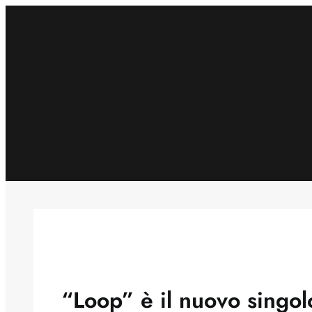
Skip
to
content
“Loop” è il nuovo singo