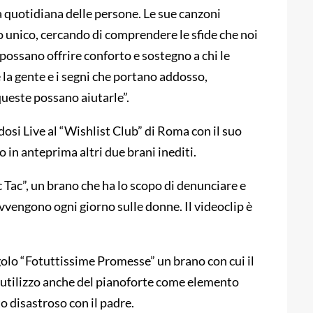
a quotidiana delle persone. Le sue canzoni
 unico, cercando di comprendere le sfide che noi
possano offrire conforto e sostegno a chi le
 la gente e i segni che portano addosso,
queste possano aiutarle”.
i Live al “Wishlist Club” di Roma con il suo
o in anteprima altri due brani inediti.
 Tac”, un brano che ha lo scopo di denunciare e
 avvengono ogni giorno sulle donne. Il videoclip è
golo “Fotuttissime Promesse” un brano con cui il
ll’utilizzo anche del pianoforte come elemento
disastroso con il padre.