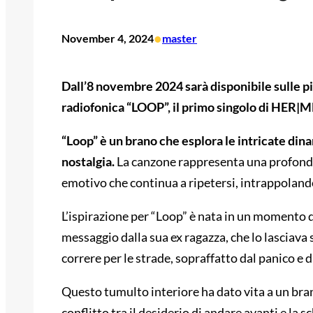
•
November 4, 2024
master
Dall’8 novembre 2024 sarà disponibile sulle pi
radiofonica “LOOP”, il primo singolo di HER|M
“Loop” è un brano che esplora le intricate dina
nostalgia.
La canzone rappresenta una profonda
emotivo che continua a ripetersi, intrappolando l
L’ispirazione per “Loop” è nata in un momento d
messaggio dalla sua ex ragazza, che lo lasciava
correre per le strade, sopraffatto dal panico e d
Questo tumulto interiore ha dato vita a un bran
conflitto tra il desiderio di andare avanti e la s