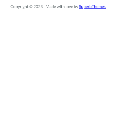
r
Copyright © 2023 | Made with love by
SuperbThemes
c
h