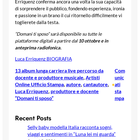
Erriquenz conferma ancora una volta la sua capacità
di sorprendere il pubblico, fondendo esperienza, ironia
e passione in un brano il cui ritornello difficilmente vi
toglierete dalla testa.
“Domani ti sposo” sarà disponibile su tutte le
piattaforme digitali a partire dal
10 ottobre e in
anteprima radiofonica.
Luca Erriquenz BIOGRAFIA
13 album lunga carriera live percorso da
Com
docente e produttore musicale
, 
Artisti
unic
Online Ufficio Stampa
, 
autore
, 
cantautore
, 
ati
•
Luca Erriquenz
, 
produttore e docente
sta
“Domani ti sposo”
mpa
Recent Posts
Selly baby modella Italia racconta sogni,
viaggi e sentimenti in “Luna lei mi guarda”