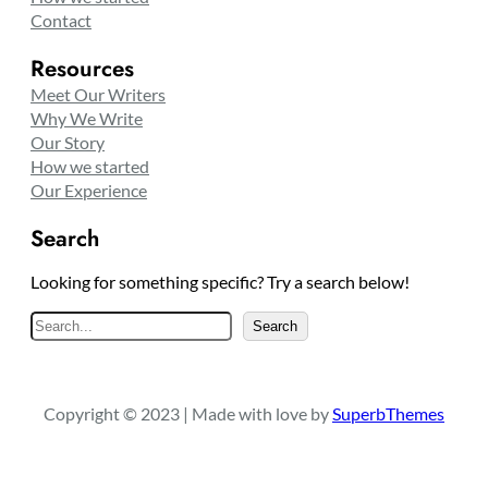
Contact
Resources
Meet Our Writers
Why We Write
Our Story
How we started
Our Experience
Search
Looking for something specific? Try a search below!
S
Search
e
a
r
Copyright © 2023 | Made with love by
SuperbThemes
c
h