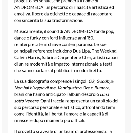
progetto personale, che prenderà il nome di
ANDROMEDA: un percorso di rinascita artistica ed
emotiva, libero da etichette e capace di raccontare
con sincerità la sua trasformazione.
Musicalmente, il sound di ANDROMEDA fonde pop,
dance e funky con forti influenze anni ’80,
reinterpretate in chiave contemporanea. Le sue
principali reference includono Dua Lipa, The Weeknd,
Calvin Harris, Sabrina Carpenter e Cher, artisti capaci
di unire modernità e impatto internazionale a testi
che sanno parlare al pubblico in modo diretto.
La sua discografia comprende i singoli
Ok, Goodbye
,
Non hai bisogno di me
,
Ventiquattro Ore
e
Rumore
,
brani che hanno anticipato l’album d’esordio
Luna
sotto Venere
. Ogni traccia rappresenta un capitolo del
suo percorso personale e artistico, affrontando temi
come l’identità, la libertà, l’amore e la capacità di
rinascere dopo i momenti più difficili.
Il progetto si avvale di un team di professionisti: la