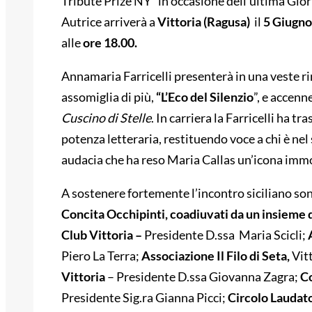
Tribute Prize NY” in occasione dell’ultima Gio
Autrice arriverà a
Vittoria (Ragusa)
il
5 Giugno
alle
ore 18.00.
Annamaria Farricelli presenterà in una veste r
assomiglia di più,
“L’Eco del Silenzio
”, e accenn
Cuscino di Stelle
. In carriera la Farricelli ha tr
potenza letteraria, restituendo voce a chi è nel 
audacia che ha reso Maria Callas un’icona imm
A sostenere fortemente l’incontro siciliano son
Concita Occhipinti, coadiuvati da un insieme d
Club Vittoria –
Presidente D.ssa Maria Scicli;
A
Piero La Terra;
Associazione Il Filo di Seta,
Vit
Vittoria
– Presidente D.ssa Giovanna Zagra;
Co
Presidente Sig.ra Gianna Picci;
Circolo Laudato