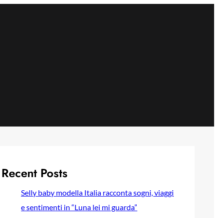
Recent Posts
Selly baby modella Italia racconta sogni, viaggi
e sentimenti in “Luna lei mi guarda”