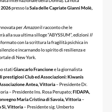
rnata internazionale della Donna). La nota
 2026
presso la
Sala delle Capriate
Gianni Molè,
innovata per
Amazon
il racconto che le
erà alla sua ultima silloge “ABYSSUM”, edizioni
Il
asformato con la scrittura la fragilità psichica in
silenzio e incarnando lo spirito di resilienza e
ortale di New York.
o stati
Giancarlo Francione
e la giornalista
i prestigiosi Club ed Associazioni: Kiwanis
ssociazione Antea, Vittoria
– Presidente Dr.
toria – Presidente Ins. Rosa Perupato;
FIDAPA,
nvegno Maria Cristina di Savoia, Vittoria
–
 Sì, Vittoria
– Presidente sig. Umberto