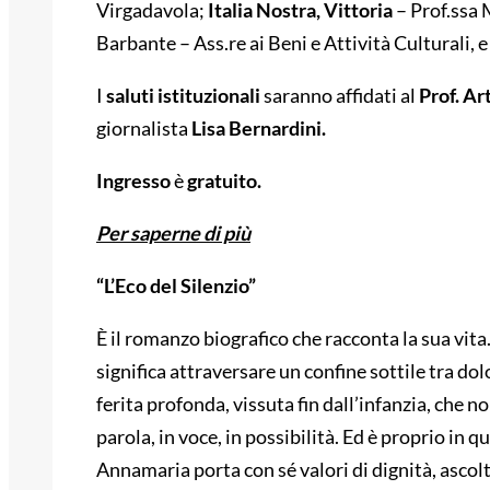
Virgadavola;
Italia Nostra, Vittoria
– Prof.ssa
Barbante – Ass.re ai Beni e Attività Culturali, e 
I
saluti istituzionali
saranno affidati al
Prof. Ar
giornalista
Lisa Bernardini.
Ingresso
è
gratuito.
Per saperne di più
“L’Eco del Silenzio”
È il romanzo biografico che racconta la sua vita
significa attraversare un confine sottile tra dolo
ferita profonda, vissuta fin dall’infanzia, che 
parola, in voce, in possibilità. Ed è proprio in
Annamaria porta con sé valori di dignità, ascol