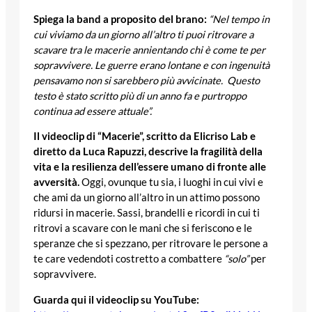
Spiega la band a proposito del brano:
“Nel tempo in
cui viviamo da un giorno all’altro ti puoi ritrovare a
scavare tra le macerie annientando chi è come te per
sopravvivere. Le guerre erano lontane e con ingenuità
pensavamo non si sarebbero più avvicinate.
Questo
testo è stato scritto più di un anno fa e purtroppo
continua ad essere attuale”.
Il videoclip di “Macerie”, scritto da Elicriso Lab e
diretto da Luca Rapuzzi, descrive la fragilità della
vita e la resilienza dell’essere umano di fronte alle
avversità.
Oggi, ovunque tu sia, i luoghi in cui vivi e
che ami da un giorno all’altro in un attimo possono
ridursi in macerie. Sassi, brandelli e ricordi in cui ti
ritrovi a scavare con le mani che si feriscono e le
speranze che si spezzano, per ritrovare le persone a
te care vedendoti costretto a combattere
“solo”
per
sopravvivere.
Guarda qui il videoclip su YouTube: