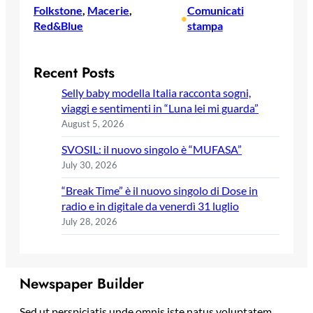
Folkstone
, 
Macerie
, 
Comunicati
•
Red&Blue
stampa
Recent Posts
Selly baby modella Italia racconta sogni,
viaggi e sentimenti in “Luna lei mi guarda”
August 5, 2026
SVOSIL: il nuovo singolo è “MUFASA”
July 30, 2026
“Break Time” è il nuovo singolo di Dose in
radio e in digitale da venerdì 31 luglio
July 28, 2026
Newspaper Builder
Sed ut perspiciatis unde omnis iste natus voluptatem