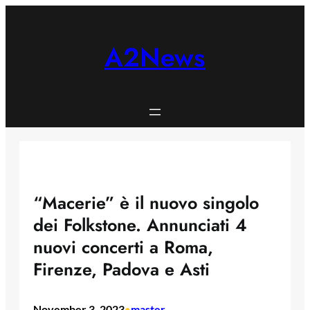
Skip
to
content
A2News
“Macerie” è il nuovo singolo
dei Folkstone. Annunciati 4
nuovi concerti a Roma,
Firenze, Padova e Asti
November 3, 2023
master
•