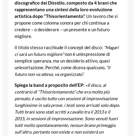
discografico dei Dissidio, composto da 4 brani che
rappresentano una sintesi della loro evoluzione
artistica dopo “Thisorientamento”.
Un lavoro che si
propone come colonna sonora per chi continua a
credere – o desiderare – un presente e un futuro
migliore.
Il titolo stesso racchiude il concept del disco:
“Magari
ci sarà un futuro migliore”
non è un’espressione di
semplice speranza, ma un desiderio attivo, quasi
un’esortazione. Perché, come diceva qualcuno,
“il
futuro non va atteso, va organizzato”.
Spiega la band a proposito dell’EP:
«Il disco, al
contrario di “Thisorientamento” che era molto più
pensato, è uscito tutto con sessioni di improvvisazione
lunghissime in sala prove, i testi sono arrivati solo dopo.
Tutti brani sono stati scritti a cavallo tra il 2013 e il
2015, in sessioni di improvvisazione. Sono venuti fuori
tutti molto spontaneamente, nessun brano primeggia
sull’altro, pertanto non esiste e non esisterà un