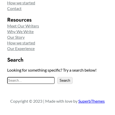
How we started
Contact
Resources
Meet Our Writers
Why We Write
Our Story
How we started
Our Experience
Search
Looking for something specific? Try a search below!
S
Search
e
a
r
Copyright © 2023 | Made with love by
SuperbThemes
c
h