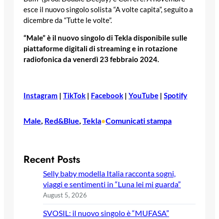
esce il nuovo singolo solista “A volte capita”, seguito a
dicembre da “Tutte le volte”.
“Male” è il nuovo singolo di Tekla disponibile sulle
piattaforme digitali di streaming e in rotazione
radiofonica da venerdì 23 febbraio 2024.
Instagram
|
TikTok
|
Facebook
|
YouTube
|
Spotify
Male
, 
Red&Blue
, 
Tekla
Comunicati stampa
•
Recent Posts
Selly baby modella Italia racconta sogni,
viaggi e sentimenti in “Luna lei mi guarda”
August 5, 2026
SVOSIL: il nuovo singolo è “MUFASA”