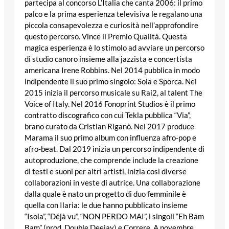
partecipa al concorso L’Italia che canta 2006: il primo
palco e la prima esperienza televisiva le regalano una
piccola consapevolezza e curiosità nell’approfondire
questo percorso. Vince il Premio Qualità. Questa
magica esperienza è lo stimolo ad avviare un percorso
di studio canoro insieme alla jazzista e concertista
americana Irene Robbins. Nel 2014 pubblica in modo
indipendente il suo primo singolo: Sola e Sporca. Nel
2015 inizia il percorso musicale su Rai2, al talent The
Voice of Italy. Nel 2016 Fonoprint Studios è il primo
contratto discografico con cui Tekla pubblica “Via”,
brano curato da Cristian Riganò. Nel 2017 produce
Marama il suo primo album con influenza afro-pop e
afro-beat. Dal 2019 inizia un percorso indipendente di
autoproduzione, che comprende include la creazione
di testi e suoni per altri artisti, inizia così diverse
collaborazioni in veste di autrice. Una collaborazione
dalla quale è nato un progetto di duo femminile è
quella con Ilaria: le due hanno pubblicato insieme
“Isola”, “Déjà vu”, “NON PERDO MAI”, i singoli “Eh Bam
Bam” (prod. Double Deejay) e Correre. A novembre