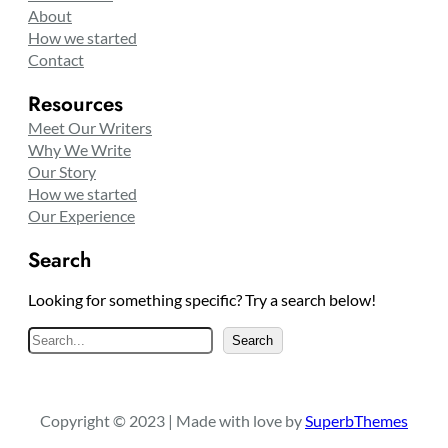
About
How we started
Contact
Resources
Meet Our Writers
Why We Write
Our Story
How we started
Our Experience
Search
Looking for something specific? Try a search below!
S
Search
e
a
r
Copyright © 2023 | Made with love by
SuperbThemes
c
h