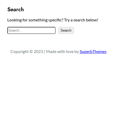
Search
Looking for something specific? Try a search below!
S
Search
e
a
r
Copyright © 2023 | Made with love by
SuperbThemes
c
h