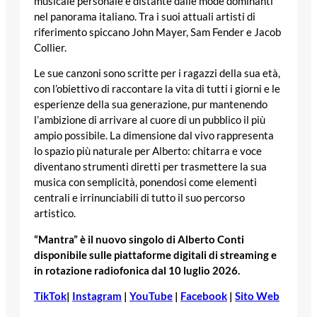
musicale personale e distante dalle mode dominanti
nel panorama italiano. Tra i suoi attuali artisti di
riferimento spiccano John Mayer, Sam Fender e Jacob
Collier.
Le sue canzoni sono scritte per i ragazzi della sua età,
con l’obiettivo di raccontare la vita di tutti i giorni e le
esperienze della sua generazione, pur mantenendo
l’ambizione di arrivare al cuore di un pubblico il più
ampio possibile. La dimensione dal vivo rappresenta
lo spazio più naturale per Alberto: chitarra e voce
diventano strumenti diretti per trasmettere la sua
musica con semplicità, ponendosi come elementi
centrali e irrinunciabili di tutto il suo percorso
artistico.
“Mantra” è il nuovo singolo di Alberto Conti
disponibile sulle piattaforme digitali di streaming e
in rotazione radiofonica dal 10 luglio 2026.
TikTok
|
Instagram
|
YouTube
|
Facebook
|
Sito Web