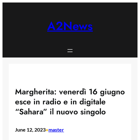
Skip
to
content
A2News
Margherita: venerdì 16 giugno
esce in radio e in digitale
“Sahara” il nuovo singolo
June 12, 2023
master
•