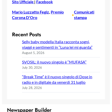
Sito Ufficiale
|
Facebook
Mario Luzzatto Fegiz
, 
Premio
Comunicati
•
Corona D’Oro
stampa
Recent Posts
Selly baby modella Italia racconta sogni,
viaggi e sentimenti in “Luna lei mi guarda”
August 5, 2026
SVOSIL: il nuovo singolo è “MUFASA”
July 30, 2026
“Break Time” è il nuovo singolo di Dose in
radio e in digitale da venerdì 31 luglio
July 28, 2026
Newspaper Builder