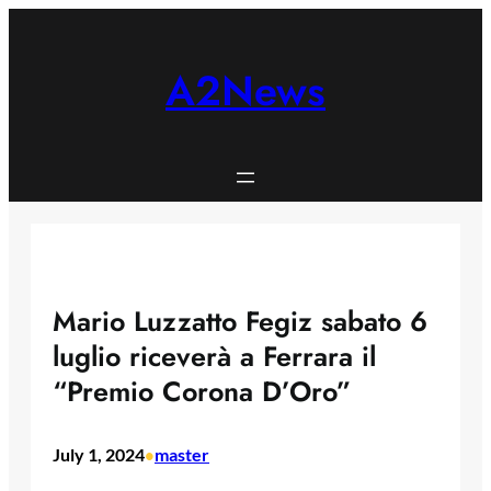
Skip
to
content
A2News
Mario Luzzatto Fegiz sabato 6
luglio riceverà a Ferrara il
“Premio Corona D’Oro”
July 1, 2024
master
•