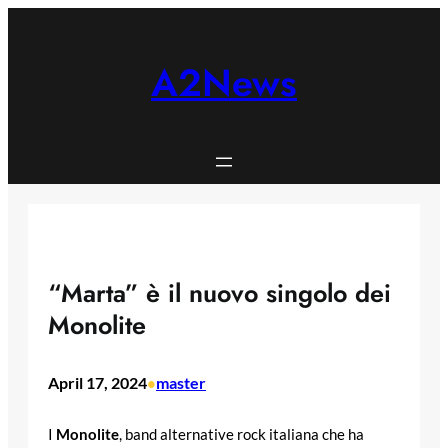
Skip
to
content
A2News
“Marta” è il nuovo singolo dei
Monolite
April 17, 2024
master
•
I
Monolite
, band alternative rock italiana che ha