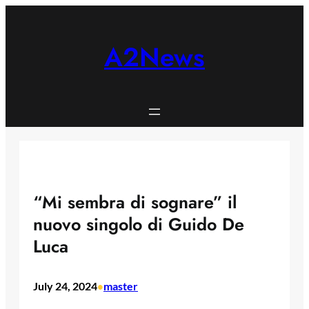
Skip
to
content
A2News
“Mi sembra di sognare” il
nuovo singolo di Guido De
Luca
July 24, 2024
master
•