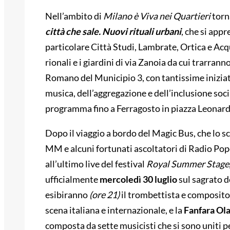
Nell’ambito di
Milano è Viva nei Quartieri
torna
città che sale. Nuovi rituali urbani
, che si appr
particolare Città Studi, Lambrate, Ortica e Acqua
rionali
e i giardini di via Zanoia da cui trarran
Romano
del Municipio 3, con tantissime iniziat
musica, dell’aggregazione e dell’inclusione socia
programma fino a Ferragosto in piazza Leonard
Dopo il viaggio a bordo del Magic Bus, che lo sc
MM e alcuni fortunati ascoltatori di Radio Popo
all’ultimo live del festival
Royal Summer Stage
ufficialmente
mercoledì 30 luglio
sul sagrato d
esibiranno
(ore 21)
il trombettista e composito
scena italiana e internazionale, e la
Fanfara Ola
composta da sette musicisti che si sono uniti p