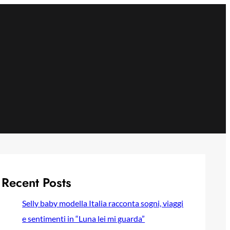
Recent Posts
Selly baby modella Italia racconta sogni, viaggi
e sentimenti in “Luna lei mi guarda”