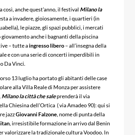
 così, anche quest’anno, il festival
Milano la
esta a invadere, gioiosamente, i quartieri (in
bella), le piazze, gli spazi pubblici, i mercati
no giovamento anche i bagnanti della piscina
ive – tutte a
ingresso libero
– all’insegna della
le e con una serie di concerti imperdibili in
o Da Vinci.
orso 13 luglio ha portato gli abitanti delle case
lare alla Villa Reale di Monza per assistere
,
Milano la città che sale
prenderà il via
ella Chiesin
a dell’Ortica ( via Amadeo 90):
qui si
re jazz
Giovanni Falzone
, nome di punta della
ïtan
, irresistibile formazione in arrivo dal Benin
er valorizzare la tradizionale cultura Voodoo. In