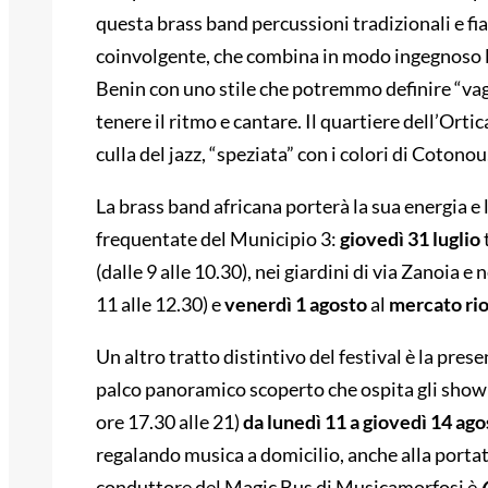
questa brass band percussioni tradizionali e fi
coinvolgente, che combina in modo ingegnoso l’e
Benin con uno stile che potremmo definire “vaga
tenere il ritmo e cantare. Il quartiere dell’Orti
culla del jazz, “speziata” con i colori di Cotonou
La brass band africana porterà la sua energia e l
frequentate del Municipio 3:
giovedì 31 luglio
(dalle 9 alle 10.30), nei giardini di via Zanoia e 
11 alle 12.30) e
venerdì 1 agosto
al
mercato ri
Un altro tratto distintivo del festival è la pres
palco panoramico scoperto che ospita gli show d
ore 17.30 alle 21)
da lunedì 11 a giovedì 14 ago
regalando musica a domicilio, anche alla portata 
conduttore del Magic Bus di Musicamorfosi è