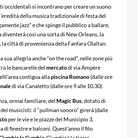
ati occidentali si incontrano per creare un suono
redità della musica tradizionale di festa del
mente jazz” e che spinge il pubblico a ballare,
ca diventerà così una sorta di
New Orleans, la
, la città di provenienza della
Fanfara Olaïtan.
a sua allegria anche “on the road”, nelle zone più
tra le bancarelle del
mercato
di via Ampère
nelll’area contigua alla
piscina Romano
(dalle ore
onale
di via Canaletto (dalle ore 9 alle 10.30).
enza, ormai familiare, del
Magic Bus
, dotato di
ei musicisti: il “pullman sonoro” girerà (dalle
sto
per le vie e le piazze del Municipio 3,
di finestre e balconi. Quest’anno il filo
Ciumbia la Cumbia
:
Ciumbia
è la tipica