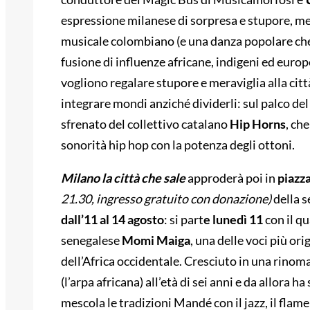
espressione milanese di sorpresa e stupore, m
musicale colombiano (e una danza popolare che, d
fusione di influenze africane, indigeni ed euro
vogliono regalare stupore e meraviglia alla citt
integrare mondi anziché dividerli: sul palco del
sfrenato del collettivo catalano
Hip Horns
, ch
sonorità hip hop con la potenza degli ottoni.
Milano la città che sale
approderà poi in
piazz
21.30, ingresso gratuito con donazione)
della 
dall’11 al 14 agosto
: si part
e lunedì 11
con il q
senegalese
Momi Maiga
, una delle voci più ori
dell’Africa occidentale. Cresciuto in una rinomat
(l’arpa africana) all’età di sei anni e da allora 
mescola le tradizioni Mandé con il jazz, il flam