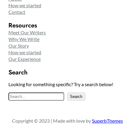
How we started
Contact
Resources
Meet Our Writers
Why We Write
Our Story
How we started
Our Experience
Search
Looking for something specific? Try a search below!
S
Search
e
a
r
Copyright © 2023 | Made with love by
SuperbThemes
c
h