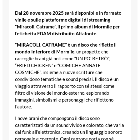
Dal 28 novembre 2025 sarà disponibile in formato
vinile e sulle piattaforme digitali di streaming
“Miracoli, Catrame”, il primo album di Mormile per
l’etichetta FDAM distribuito Altafonte.
“MIRACOLI, CATRAME” è un disco che riflette il
mondo Interiore di Mormile,
un progetto che
raccoglie brani già noti come “UN PO’ RETRÒ”,
“FRIED CHICKEN” e “COMICHE ANNATE
COSMICHE”, insieme a nuove scritture che
condividono tematiche e sound precisi. Il disco è un
viaggio attraverso il rapporto con sé stessi come
filtro di visione del mondo esterno, esplorando
immagini, simbolismi e personaggi che riflettono
l’autore.
I nove brani che compongono il disco sono
caratterizzati da un sound vivido e colorato, che varia
dal funk all’elettronica, creando un linguaggio sonoro
personale e coerente. Ogni canzone porta con sé