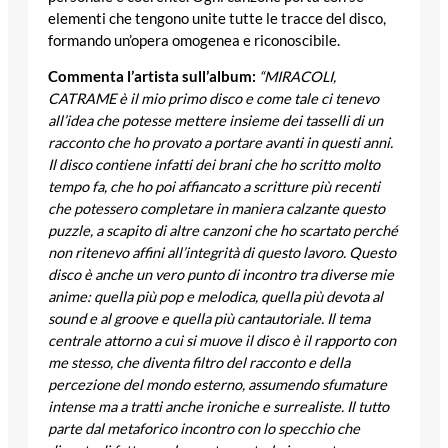
elementi che tengono unite tutte le tracce del disco,
formando un’opera omogenea e riconoscibile.
Commenta l’artista sull’album:
“MIRACOLI,
CATRAME è il mio primo disco e come tale ci tenevo
all’idea che potesse mettere insieme dei tasselli di un
racconto che ho provato a portare avanti in questi anni.
Il disco contiene infatti dei brani che ho scritto molto
tempo fa, che ho poi affiancato a scritture più recenti
che potessero completare in maniera calzante questo
puzzle, a scapito di altre canzoni che ho scartato perché
non ritenevo affini all’integrità di questo lavoro. Questo
disco è anche un vero punto di incontro tra diverse mie
anime: quella più pop e melodica, quella più devota al
sound e al groove e quella più cantautoriale. Il tema
centrale attorno a cui si muove il disco è il rapporto con
me stesso, che diventa filtro del racconto e della
percezione del mondo esterno, assumendo sfumature
intense ma a tratti anche ironiche e surrealiste. Il tutto
parte dal metaforico incontro con lo specchio che