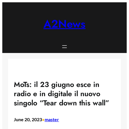
Skip
to
content
A2News
MoTs: il 23 giugno esce in
radio e in digitale il nuovo
singolo “Tear down this wall”
June 20, 2023
master
•