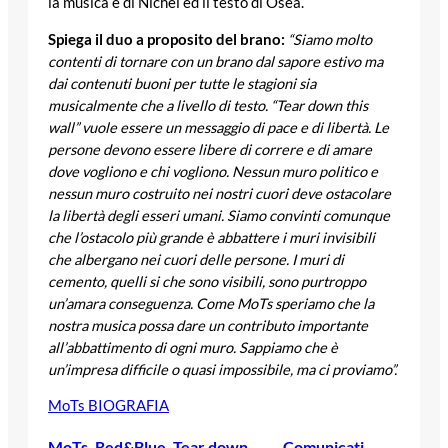
la musica è di Nichel ed il testo di Osea.
Spiega il duo a proposito del brano:
“Siamo molto
contenti di tornare con un brano dal sapore estivo ma
dai contenuti buoni per tutte le stagioni sia
musicalmente che a livello di testo. “Tear down this
wall” vuole essere un messaggio di pace e di libertà. Le
persone devono essere libere di correre e di amare
dove vogliono e chi vogliono. Nessun muro politico e
nessun muro costruito nei nostri cuori deve ostacolare
la libertà degli esseri umani. Siamo convinti comunque
che l’ostacolo più grande è abbattere i muri invisibili
che albergano nei cuori delle persone. I muri di
cemento, quelli si che sono visibili, sono purtroppo
un’amara conseguenza. Come MoTs speriamo che la
nostra musica possa dare un contributo importante
all’abbattimento di ogni muro. Sappiamo che è
un’impresa difficile o quasi impossibile, ma ci proviamo”.
MoTs BIOGRAFIA
MoTs
, 
Red&Blue
, 
Tear down
Comunicati