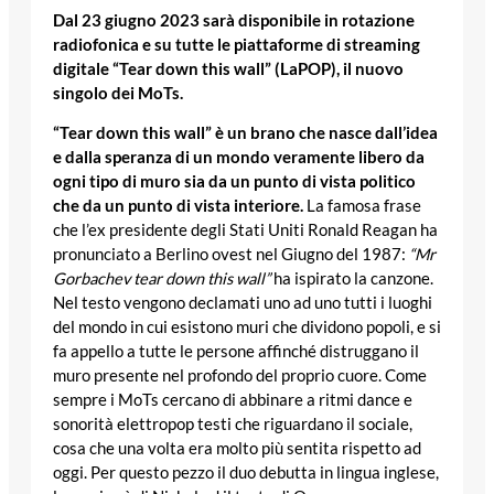
Dal 23 giugno 2023 sarà disponibile in rotazione
radiofonica e su tutte le piattaforme di streaming
digitale “Tear down this wall” (LaPOP), il nuovo
singolo dei MoTs.
“Tear down this wall” è un brano che nasce dall’idea
e dalla speranza di un mondo veramente libero da
ogni tipo di muro sia da un punto di vista politico
che da un punto di vista interiore.
La famosa frase
che l’ex presidente degli Stati Uniti Ronald Reagan ha
pronunciato a Berlino ovest nel Giugno del 1987:
“Mr
Gorbachev tear down this wall”
ha ispirato la canzone.
Nel testo vengono declamati uno ad uno tutti i luoghi
del mondo in cui esistono muri che dividono popoli, e si
fa appello a tutte le persone affinché distruggano il
muro presente nel profondo del proprio cuore. Come
sempre i MoTs cercano di abbinare a ritmi dance e
sonorità elettropop testi che riguardano il sociale,
cosa che una volta era molto più sentita rispetto ad
oggi. Per questo pezzo il duo debutta in lingua inglese,