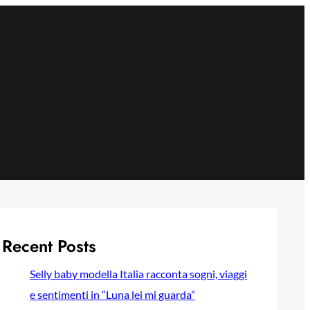
Recent Posts
Selly baby modella Italia racconta sogni, viaggi
e sentimenti in “Luna lei mi guarda”