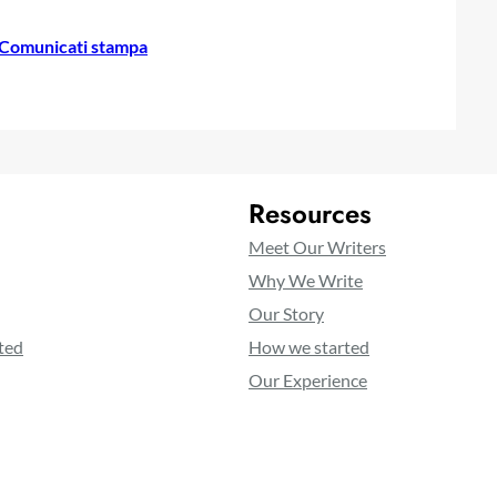
Comunicati stampa
Resources
Meet Our Writers
Why We Write
Our Story
ted
How we started
Our Experience