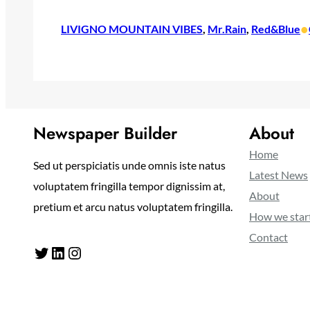
•
LIVIGNO MOUNTAIN VIBES
, 
Mr.Rain
, 
Red&Blue
Newspaper Builder
About
Home
Sed ut perspiciatis unde omnis iste natus
Latest News
voluptatem fringilla tempor dignissim at,
About
pretium et arcu natus voluptatem fringilla.
How we star
Contact
Twitter
LinkedIn
Instagram