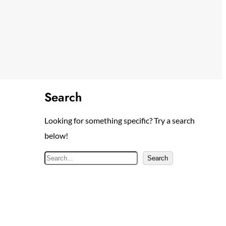
Search
Looking for something specific? Try a search
below!
S
Search
e
a
r
c