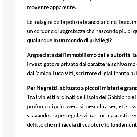
movente apparente.
Le indagini della polizia brancolano nel buio, int
un cordone di segretezza che nasconde più di q
qualunque in un mondo di privilegi?
Angosciata dall’immobilismo delle autorità, la
investigatore privato dal carattere schivo ma da
dall’amico Luca Viti, scrittore di gialli tanto b
Per Negretti, abituato a piccoli misteri e grand
Tra i vialetti ordinati dell’Isola del Gabbiano e
profumo di primavera si mescola a segreti sussu
scavando tra pettegolezzi, rancori nascosti e ve
delitto che minaccia di scuotere le fondame