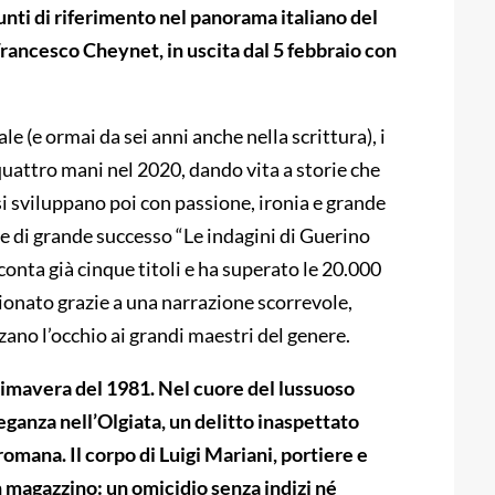
nti di riferimento nel panorama italiano del
Francesco Cheynet, in uscita dal 5 febbraio con
le (e ormai da sei anni anche nella scrittura), i
uattro mani nel 2020, dando vita a storie che
i sviluppano poi con passione, ironia e grande
rie di grande successo “Le indagini di Guerino
conta già cinque titoli e ha superato le 20.000
onato grazie a una narrazione scorrevole,
zano l’occhio ai grandi maestri del genere.
rimavera del 1981. Nel cuore del lussuoso
eganza nell’Olgiata, un delitto inaspettato
 romana. Il corpo di Luigi Mariani, portiere e
n magazzino: un omicidio senza indizi né