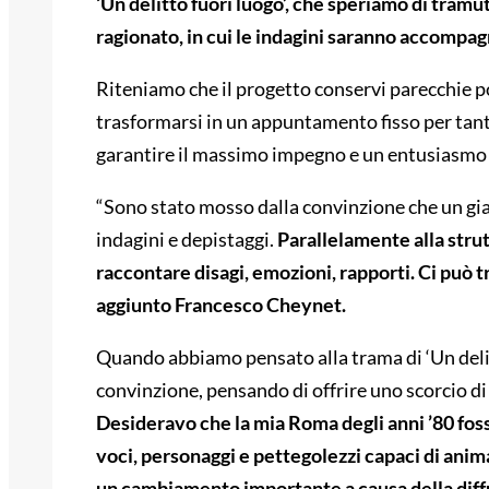
‘Un delitto fuori luogo’, che speriamo di tramut
ragionato, in cui le indagini saranno accompag
Riteniamo che il progetto conservi parecchie pot
trasformarsi in un appuntamento fisso per tant
garantire il massimo impegno e un entusiasmo 
“Sono stato mosso dalla convinzione che un giall
indagini e depistaggi.
Parallelamente alla strutt
raccontare disagi, emozioni, rapporti. Ci può tr
aggiunto Francesco Cheynet.
Quando abbiamo pensato alla trama di ‘Un deli
convinzione, pensando di offrire uno scorcio di 
Desideravo che la mia Roma degli anni ’80 fosse 
voci, personaggi e pettegolezzi capaci di anim
un cambiamento importante a causa della diffus