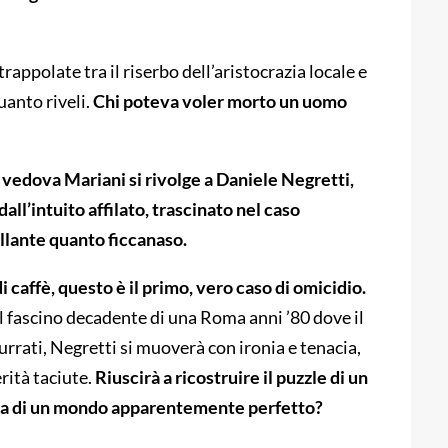
rappolate tra il riserbo dell’aristocrazia locale e
uanto riveli.
Chi poteva voler morto un uomo
 vedova Mariani si rivolge a Daniele Negretti,
ll’intuito affilato, trascinato nel caso
rillante quanto ficcanaso.
i caffè, questo è il primo, vero caso di omicidio.
 il fascino decadente di una Roma anni ’80 dove il
rrati, Negretti si muoverà con ironia e tenacia,
rità taciute.
Riuscirà a ricostruire il puzzle di un
nta di un mondo apparentemente perfetto?