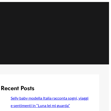
Recent Posts
Selly baby modella Italia racconta sogni, viaggi
e sentimenti in “Luna lei mi guarda”