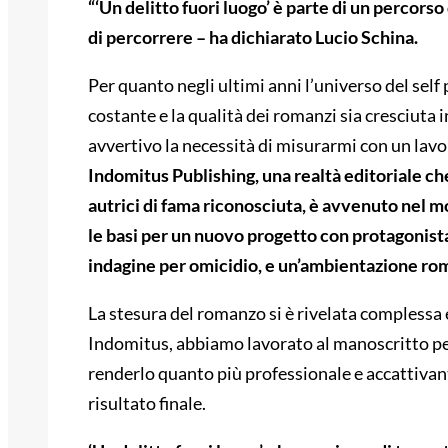
“‘Un delitto fuori luogo’ è parte di un percors
di percorrere – ha dichiarato Lucio Schina.
Per quanto negli ultimi anni l’universo del self
costante e la qualità dei romanzi sia cresciuta 
avvertivo la necessità di misurarmi con un lavor
Indomitus Publishing, una realtà editoriale che
autrici di fama riconosciuta, è avvenuto nel
le basi per un nuovo progetto con protagonista
indagine per omicidio, e un’ambientazione rom
La stesura del romanzo si è rivelata complessa e
Indomitus, abbiamo lavorato al manoscritto pe
renderlo quanto più professionale e accattivant
risultato finale.