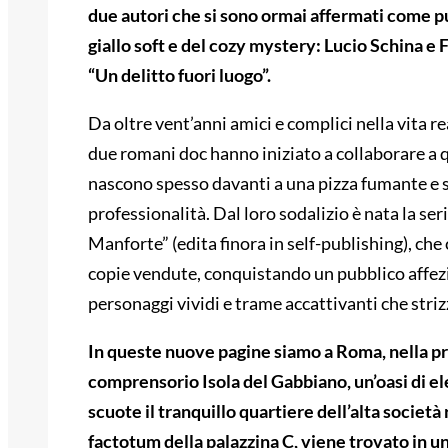
due autori che si sono ormai affermati come pu
giallo soft e del cozy mystery: Lucio Schina e 
“Un delitto fuori luogo”.
Da oltre vent’anni amici e complici nella vita rea
due romani doc hanno iniziato a collaborare a q
nascono spesso davanti a una pizza fumante e s
professionalità. Dal loro sodalizio è nata la se
Manforte” (edita finora in self-publishing), che 
copie vendute, conquistando un pubblico affezi
personaggi vividi e trame accattivanti che striz
In queste nuove pagine siamo a Roma, nella p
comprensorio Isola del Gabbiano, un’oasi di el
scuote il tranquillo quartiere dell’alta società
factotum della palazzina C, viene trovato in u