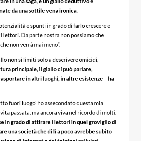
are in una saga, è un giallo deduttivo e
nate da una sottile vena ironica.
enzialità e spunti in grado di farlo crescere e
i lettori. Da parte nostra non possiamo che
che non verrà mai meno”.
o non si limiti solo a descrivere omicidi,
ura principale, il giallo ci può parlare,
asportare in altri luoghi, in altre esistenze – ha
tto fuori luogo’ ho assecondato questa mia
vita passata, ma ancora viva nel ricordo di molti.
in grado di attirare i lettori in quel groviglio di
are una società che di lì a poco avrebbe subito
ione di Internet e dei telefoni cellulari.