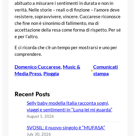
abituato a misurare i sentimenti in durata e non in
verità. Nelle storie – reali o di finzione – l’amore deve
resistere, sopravvivere, vincere. Cuccarese riconosce
che fine non è sinonimo di fallimento, ma di
accettazione della resa come forma di rispetto. Per sé
e per l’altro.
E ci ricorda che c’è un tempo per mostrarsi e uno per
comprendere.
Domenico Cuccarese
, 
Music &
Comunicati
•
Media Press
, 
Pioggia
stampa
Recent Posts
Selly baby modella Italia racconta sogni,
viaggi e sentimenti in “Luna lei mi guarda”
August 5, 2026
SVOSIL: il nuovo singolo è “MUFASA”
July 30, 2026