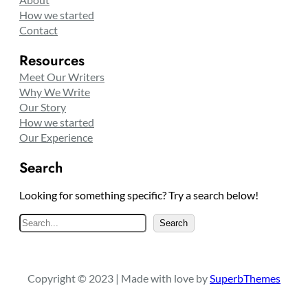
How we started
Contact
Resources
Meet Our Writers
Why We Write
Our Story
How we started
Our Experience
Search
Looking for something specific? Try a search below!
S
Search
e
a
r
Copyright © 2023 | Made with love by
SuperbThemes
c
h