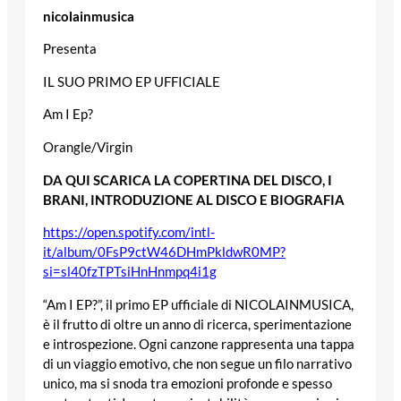
nicolainmusica
Presenta
IL SUO PRIMO EP UFFICIALE
Am I Ep?
Orangle/Virgin
DA QUI SCARICA LA COPERTINA DEL DISCO, I
BRANI, INTRODUZIONE AL DISCO E BIOGRAFIA
https://open.spotify.com/intl-
it/album/0FsP9ctW46DHmPkldwR0MP?
si=sl40fzTPTsiHnHnmpq4i1g
“Am I EP?”, il primo EP ufficiale di NICOLAINMUSICA,
è il frutto di oltre un anno di ricerca, sperimentazione
e introspezione. Ogni canzone rappresenta una tappa
di un viaggio emotivo, che non segue un filo narrativo
unico, ma si snoda tra emozioni profonde e spesso