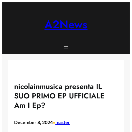
Skip
to
content
A2News
nicolainmusica presenta IL
SUO PRIMO EP UFFICIALE
Am I Ep?
December 8, 2024
master
•