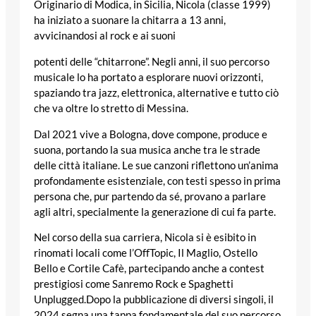
Originario di Modica, in Sicilia, Nicola (classe 1999)
ha iniziato a suonare la chitarra a 13 anni,
avvicinandosi al rock e ai suoni
potenti delle “chitarrone”. Negli anni, il suo percorso
musicale lo ha portato a esplorare nuovi orizzonti,
spaziando tra jazz, elettronica, alternative e tutto ciò
che va oltre lo stretto di Messina.
Dal 2021 vive a Bologna, dove compone, produce e
suona, portando la sua musica anche tra le strade
delle città italiane. Le sue canzoni riflettono un’anima
profondamente esistenziale, con testi spesso in prima
persona che, pur partendo da sé, provano a parlare
agli altri, specialmente la generazione di cui fa parte.
Nel corso della sua carriera, Nicola si è esibito in
rinomati locali come l’OffTopic, Il Maglio, Ostello
Bello e Cortile Cafè, partecipando anche a contest
prestigiosi come Sanremo Rock e Spaghetti
Unplugged.Dopo la pubblicazione di diversi singoli, il
2024 segna una tappa fondamentale del suo percorso