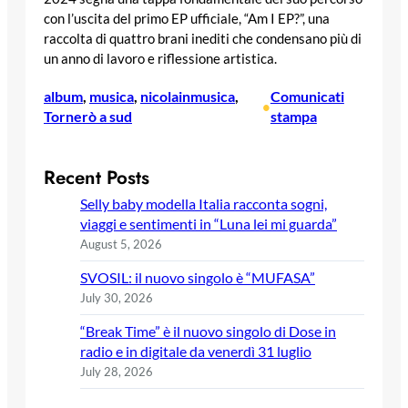
con l’uscita del primo EP ufficiale, “Am I EP?”, una
raccolta di quattro brani inediti che condensano più di
un anno di lavoro e riflessione artistica.
album
, 
musica
, 
nicolainmusica
, 
Comunicati
•
Tornerò a sud
stampa
Recent Posts
Selly baby modella Italia racconta sogni,
viaggi e sentimenti in “Luna lei mi guarda”
August 5, 2026
SVOSIL: il nuovo singolo è “MUFASA”
July 30, 2026
“Break Time” è il nuovo singolo di Dose in
radio e in digitale da venerdì 31 luglio
July 28, 2026