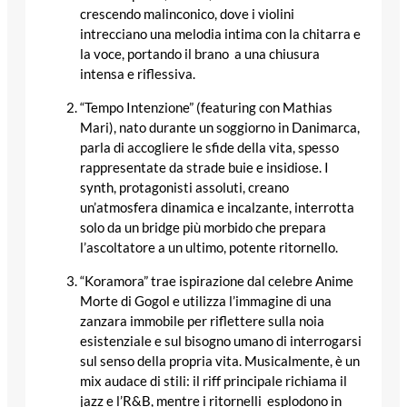
crescendo malinconico, dove i violini
intrecciano una melodia intima con la chitarra e
la voce, portando il brano a una chiusura
intensa e riflessiva.
“Tempo Intenzione” (featuring con Mathias
Mari), nato durante un soggiorno in Danimarca,
parla di accogliere le sfide della vita, spesso
rappresentate da strade buie e insidiose. I
synth, protagonisti assoluti, creano
un’atmosfera dinamica e incalzante, interrotta
solo da un bridge più morbido che prepara
l’ascoltatore a un ultimo, potente ritornello.
“Koramora” trae ispirazione dal celebre Anime
Morte di Gogol e utilizza l’immagine di una
zanzara immobile per riflettere sulla noia
esistenziale e sul bisogno umano di interrogarsi
sul senso della propria vita. Musicalmente, è un
mix audace di stili: il riff principale richiama il
jazz e l’R&B, mentre i ritornelli esplodono in