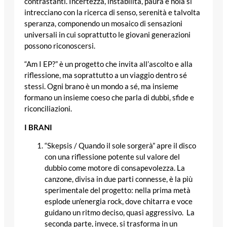
contrastanti. Incertezza, instabilità, paura e noia si
intrecciano con la ricerca di senso, serenità e talvolta
speranza, componendo un mosaico di sensazioni
universali in cui soprattutto le giovani generazioni
possono riconoscersi.
“Am I EP?” è un progetto che invita all’ascolto e alla
riflessione, ma soprattutto a un viaggio dentro sé
stessi. Ogni brano è un mondo a sé, ma insieme
formano un insieme coeso che parla di dubbi, sfide e
riconciliazioni.
I BRANI
“Skepsis / Quando il sole sorgerà” apre il disco
con una riflessione potente sul valore del
dubbio come motore di consapevolezza. La
canzone, divisa in due parti connesse, è la più
sperimentale del progetto: nella prima metà
esplode un’energia rock, dove chitarra e voce
guidano un ritmo deciso, quasi aggressivo. La
seconda parte, invece, si trasforma in un