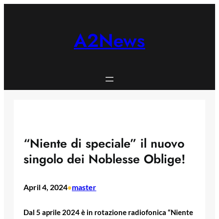
Skip
to
content
A2News
“Niente di speciale” il nuovo
singolo dei Noblesse Oblige!
April 4, 2024
master
•
Dal 5 aprile 2024 è in rotazione radiofonica “Niente