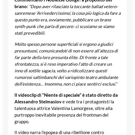
brano:
“Dopo aver rilasciato la toccante ballad vetero-
sanremese ‘Arrivedercissimo’, la cosa più logica da fare a
questo punto era, ovviamente, pubblicare un brano
synth-punk che parla di pecore: ci scusiamo se siamo
stati prevedibili.
Molto spesso persone superficiali si ergono a giudici
presuntuosi, comunicandoti di non essere all’altezza di
far parte della loro presunta élite. Di fronte a tale
sfrontatezza, si è reso imperativo l’atto di creare un
inno di sottile sagacia, volto a ridicolizzare questi
rumorosi saltimbanchi del variopinto teatro ambulante
dell’esistenza… Insomma, non ci piace sentirci esclusi.”
Il videoclip di “Niente di speciale” è stato diretto da
Alessandro Stelmasiov
e vede tra i protagonisti la
talentuosa attrice Valentina Lamorgese, oltre alla
purtroppo inevitabile presenza del frontman del
gruppo.
Il video narra l’epopea di una ribellione contro