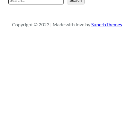
Search
e
a
r
Copyright © 2023 | Made with love by
SuperbThemes
c
h