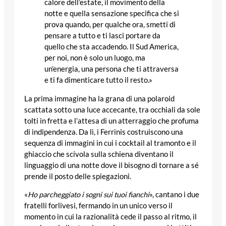
calore dell’estate, il movimento della
notte e quella sensazione specifica che si
prova quando, per qualche ora, smetti di
pensare a tutto e ti lasci portare da
quello che sta accadendo. Il Sud America,
per noi, non è solo un luogo, ma
un’energia, una persona che ti attraversa
e ti fa dimenticare tutto il resto.»
La prima immagine ha la grana di una polaroid
scattata sotto una luce accecante, tra occhiali da sole
tolti in fretta e l’attesa di un atterraggio che profuma
di indipendenza. Da lì, i Ferrinis costruiscono una
sequenza di immagini in cui i cocktail al tramonto e il
ghiaccio che scivola sulla schiena diventano il
linguaggio di una notte dove il bisogno di tornare a sé
prende il posto delle spiegazioni.
«
Ho parcheggiato i sogni sui tuoi fianchi
», cantano i due
fratelli forlivesi, fermando in un unico verso il
momento in cui la razionalità cede il passo al ritmo, il