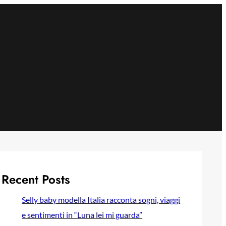
Recent Posts
Selly baby modella Italia racconta sogni, viaggi
e sentimenti in “Luna lei mi guarda”