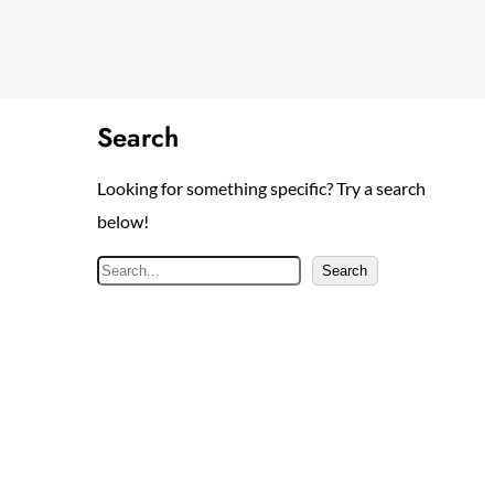
Search
Looking for something specific? Try a search
below!
S
Search
e
a
r
c
h