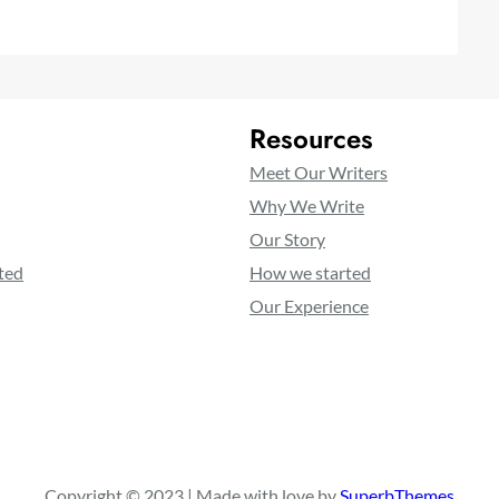
Resources
Meet Our Writers
Why We Write
Our Story
ted
How we started
Our Experience
Copyright © 2023 | Made with love by
SuperbThemes