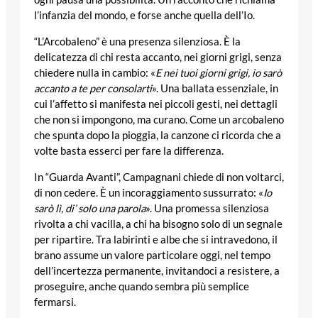
l’infanzia del mondo, e forse anche quella dell’Io.
“L’Arcobaleno” è una presenza silenziosa. È la
delicatezza di chi resta accanto, nei giorni grigi, senza
chiedere nulla in cambio: «
E nei tuoi giorni grigi, io sarò
accanto a te per consolarti
». Una ballata essenziale, in
cui l’affetto si manifesta nei piccoli gesti, nei dettagli
che non si impongono, ma curano. Come un arcobaleno
che spunta dopo la pioggia, la canzone ci ricorda che a
volte basta esserci per fare la differenza.
In “Guarda Avanti”, Campagnani chiede di non voltarci,
di non cedere. È un incoraggiamento sussurrato: «
Io
sarò lì, di’ solo una parola
». Una promessa silenziosa
rivolta a chi vacilla, a chi ha bisogno solo di un segnale
per ripartire. Tra labirinti e albe che si intravedono, il
brano assume un valore particolare oggi, nel tempo
dell’incertezza permanente, invitandoci a resistere, a
proseguire, anche quando sembra più semplice
fermarsi.