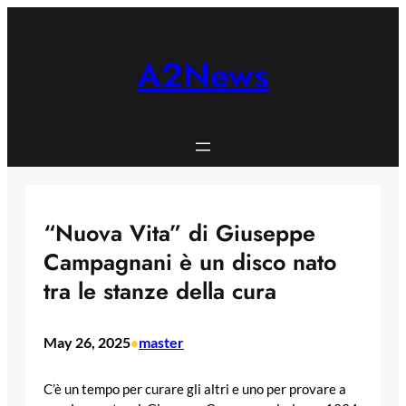
Skip
to
content
A2News
“Nuova Vita” di Giuseppe
Campagnani è un disco nato
tra le stanze della cura
May 26, 2025
master
•
C’è un tempo per curare gli altri e uno per provare a