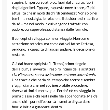
stupire. Un percorso atipico, fuori dal circuito, fuori
dagli algoritmi. Eppure, in queste nove tracce, c’è più
attualità che in molti dischi “di tendenza”. Non solo nei
temi – la nostalgia, le relazioni, il desiderio di ripartire
da sé – ma nel modo in cui vengono trattati: con
pudore, consapevolezza, distanza dalle formule.
Il concept si sviluppa come un viaggio. Non come
astrazione retorica, ma come dato di fatto: l’attesa, il
perdono, la capacità di lasciar andare, la decisione di
restare.
Già dal brano apripista “Il Treno”, primo singolo
dell’album, si avverte il respiro intimo della scrittura:
«
La vita scorre senza sosta come un treno senza freni
».
Una traccia che parla del tempo che scorre e sembra
sfuggirci, ma che, nel suo inesorabile procedere,
riserva attimi di meraviglia. Perché c’è chi viaggia in
prima classe e chi resta nelle file abbandonate. Ma c’è
anche chi – pur nell’oscurità – smette di guardare
fuori e inizia a guardarsi dentro.