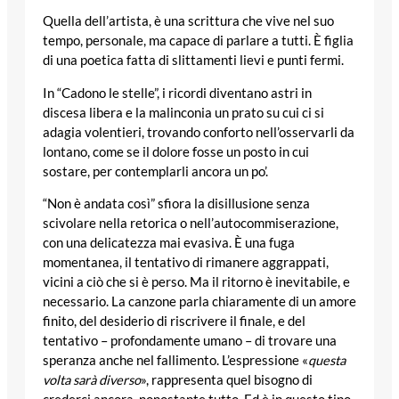
Quella dell’artista, è una scrittura che vive nel suo
tempo, personale, ma capace di parlare a tutti. È figlia
di una poetica fatta di slittamenti lievi e punti fermi.
In “Cadono le stelle”, i ricordi diventano astri in
discesa libera e la malinconia un prato su cui ci si
adagia volentieri, trovando conforto nell’osservarli da
lontano, come se il dolore fosse un posto in cui
sostare, per contemplarli ancora un po’.
“Non è andata così” sfiora la disillusione senza
scivolare nella retorica o nell’autocommiserazione,
con una delicatezza mai evasiva. È una fuga
momentanea, il tentativo di rimanere aggrappati,
vicini a ciò che si è perso. Ma il ritorno è inevitabile, e
necessario. La canzone parla chiaramente di un amore
finito, del desiderio di riscrivere il finale, e del
tentativo – profondamente umano – di trovare una
speranza anche nel fallimento. L’espressione «
questa
volta sarà diverso
», rappresenta quel bisogno di