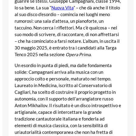
guarire se stessi. Giuseppe Campagnani, classe 1994,
lo sa bene. La sua “
Nuova Vita
” – che dà anche il titolo
al suo disco d’esordio – comincia nei luoghi meno
rumorosi: una sala d’attesa, un pianoforte, un
taccuino. Non cerca i riflettori. Ma c’è qualcosa – nel
suo modo di scrivere, di raccontare, di non affrettarsi
– che ha cominciato a farsi notare. L’album, in uscita il
30 maggio 2025, è entrato tra i candidati alla Targa
Tenco 2025 nella sezione
Opera Prima
.
Un esordio in punta di piedi, ma dalle fondamenta
solide: Campagnani arriva alla musica con un
approccio colto e personale, maturato nel tempo.
Laureato in Medicina, iscritto al Conservatorio di
Cagliari, ha scelto di costruire il proprio progetto in
autonomia, con il supporto dell’arrangiatore russo
Anton Mikhailov. Il risultato è un disco introspettivo e
artigianale, capace di intercettare la grande
tradizione cantautorale italiana e fonderla ad
elementi di musica classica, con la sensibilità di
un’autorialità contemporanea che non ha fretta di