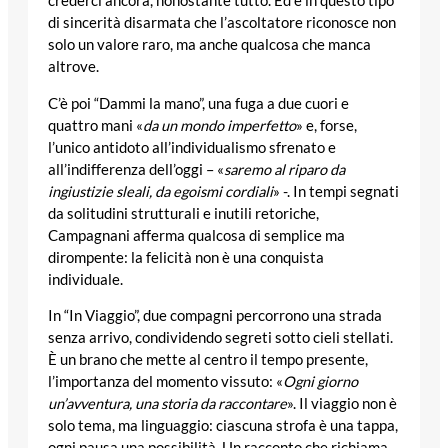
crederci ancora, nonostante tutto. Ed è in questo tipo
di sincerità disarmata che l’ascoltatore riconosce non
solo un valore raro, ma anche qualcosa che manca
altrove.
C’è poi “Dammi la mano”, una fuga a due cuori e
quattro mani «
da un mondo imperfetto
» e, forse,
l’unico antidoto all’individualismo sfrenato e
all’indifferenza dell’oggi – «
saremo al riparo da
ingiustizie sleali, da egoismi cordiali
» -. In tempi segnati
da solitudini strutturali e inutili retoriche,
Campagnani afferma qualcosa di semplice ma
dirompente: la felicità non è una conquista
individuale.
In “In Viaggio”, due compagni percorrono una strada
senza arrivo, condividendo segreti sotto cieli stellati.
È un brano che mette al centro il tempo presente,
l’importanza del momento vissuto: «
Ogni giorno
un’avventura, una storia da raccontare
». Il viaggio non è
solo tema, ma linguaggio: ciascuna strofa è una tappa,
ogni pausa una possibilità. Un racconto che richiama