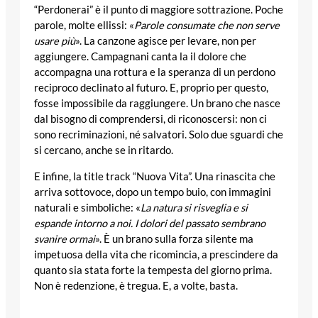
“Perdonerai” è il punto di maggiore sottrazione. Poche
parole, molte ellissi: «
Parole consumate che non serve
usare più
». La canzone agisce per levare, non per
aggiungere. Campagnani canta la il dolore che
accompagna una rottura e la speranza di un perdono
reciproco declinato al futuro. E, proprio per questo,
fosse impossibile da raggiungere. Un brano che nasce
dal bisogno di comprendersi, di riconoscersi: non ci
sono recriminazioni, né salvatori. Solo due sguardi che
si cercano, anche se in ritardo.
E infine, la title track “Nuova Vita”. Una rinascita che
arriva sottovoce, dopo un tempo buio, con immagini
naturali e simboliche: «
La natura si risveglia e si
espande intorno a noi. I dolori del passato sembrano
svanire ormai
». È un brano sulla forza silente ma
impetuosa della vita che ricomincia, a prescindere da
quanto sia stata forte la tempesta del giorno prima.
Non è redenzione, è tregua. E, a volte, basta.