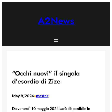
Skip
to
content
A2News
“Occhi nuovi” il singolo
d’esordio di Zize
May 8, 2024
master
•
Da venerdì 10 maggio 2024 sarà disponibile in