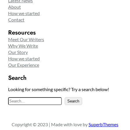
Latest News
About
How we started
Contact
Resources
Meet Our Writers
Why We Write
Our Story
How we started
Our Experience
Search
Looking for something specific? Try a search below!
S
Search
e
a
r
Copyright © 2023 | Made with love by
SuperbThemes
c