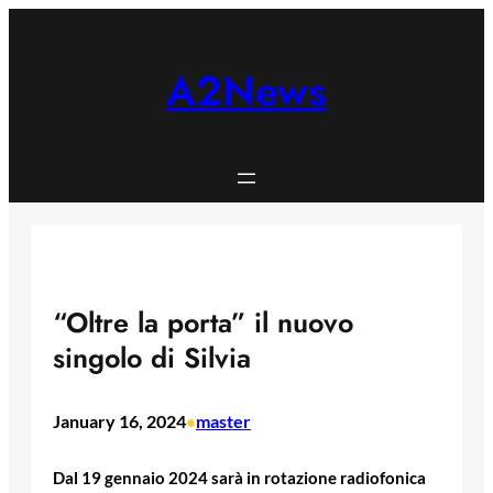
Skip
to
content
A2News
“Oltre la porta” il nuovo
singolo di Silvia
January 16, 2024
master
•
Dal 19 gennaio 2024 sarà in rotazione radiofonica