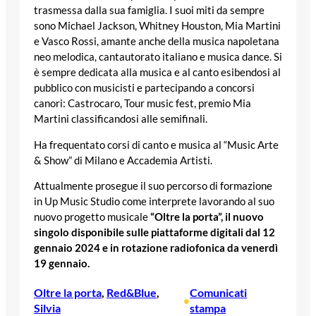
trasmessa dalla sua famiglia. I suoi miti da sempre
sono Michael Jackson, Whitney Houston, Mia Martini
e Vasco Rossi, amante anche della musica napoletana
neo melodica, cantautorato italiano e musica dance. Si
è sempre dedicata alla musica e al canto esibendosi al
pubblico con musicisti e partecipando a concorsi
canori: Castrocaro, Tour music fest, premio Mia
Martini classificandosi alle semifinali.
Ha frequentato corsi di canto e musica al “Music Arte
& Show” di Milano e Accademia Artisti.
Attualmente prosegue il suo percorso di formazione
in Up Music Studio come interprete lavorando al suo
nuovo progetto musicale
“Oltre la porta”,
il nuovo
singolo disponibile sulle piattaforme digitali dal 12
gennaio 2024 e in rotazione radiofonica da venerdì
19 gennaio.
Oltre la porta
, 
Red&Blue
, 
Comunicati
•
Silvia
stampa