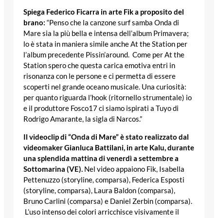
Spiega Federico Ficarra in arte Fik a proposito del
brano:
“Penso che la canzone surf samba Onda di
Mare sia la più bella e intensa dell’album Primavera;
lo è stata in maniera simile anche At the Station per
l’album precedente Pissin’around. Come per At the
Station spero che questa carica emotiva entri in
risonanza con le persone e ci permetta di essere
scoperti nel grande oceano musicale. Una curiosità:
per quanto riguarda l’hook (ritornello strumentale) io
e il produttore Fosco17 ci siamo ispirati a Tuyo di
Rodrigo Amarante, la sigla di Narcos.”
Il videoclip di “Onda di Mare” è stato realizzato dal
videomaker Gianluca Battilani, in arte Kalu, durante
una splendida mattina di venerdì a settembre a
Sottomarina (VE).
Nel video appaiono Fik, Isabella
Pettenuzzo (storyline, comparsa), Federica Esposti
(storyline, comparsa), Laura Baldon (comparsa),
Bruno Carlini (comparsa) e Daniel Zerbin (comparsa).
L’uso intenso dei colori arricchisce visivamente il