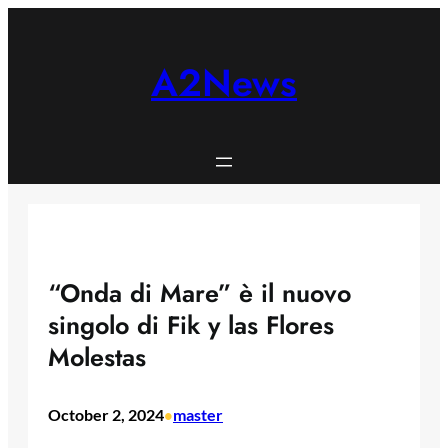
Skip
to
content
A2News
“Onda di Mare” è il nuovo
singolo di Fik y las Flores
Molestas
October 2, 2024
master
•