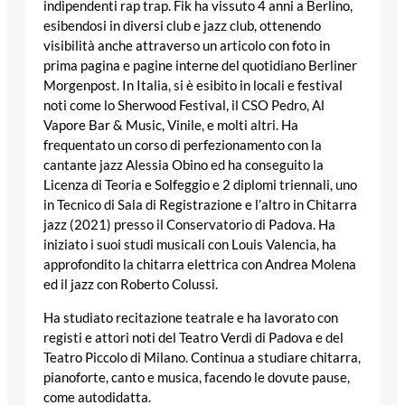
indipendenti rap trap. Fik ha vissuto 4 anni a Berlino,
esibendosi in diversi club e jazz club, ottenendo
visibilità anche attraverso un articolo con foto in
prima pagina e pagine interne del quotidiano Berliner
Morgenpost. In Italia, si è esibito in locali e festival
noti come lo Sherwood Festival, il CSO Pedro, Al
Vapore Bar & Music, Vinile, e molti altri. Ha
frequentato un corso di perfezionamento con la
cantante jazz Alessia Obino ed ha conseguito la
Licenza di Teoria e Solfeggio e 2 diplomi triennali, uno
in Tecnico di Sala di Registrazione e l’altro in Chitarra
jazz (2021) presso il Conservatorio di Padova. Ha
iniziato i suoi studi musicali con Louis Valencia, ha
approfondito la chitarra elettrica con Andrea Molena
ed il jazz con Roberto Colussi.
Ha studiato recitazione teatrale e ha lavorato con
registi e attori noti del Teatro Verdi di Padova e del
Teatro Piccolo di Milano. Continua a studiare chitarra,
pianoforte, canto e musica, facendo le dovute pause,
come autodidatta.