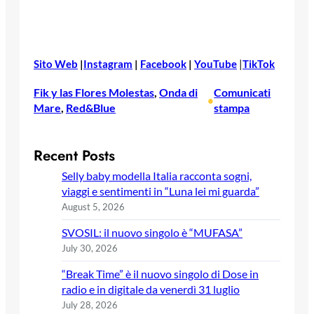
Sito Web
|
Instagram
|
Facebook
|
YouTube
|
TikTok
Fik y las Flores Molestas
, 
Onda di
Comunicati
•
Mare
, 
Red&Blue
stampa
Recent Posts
Selly baby modella Italia racconta sogni,
viaggi e sentimenti in “Luna lei mi guarda”
August 5, 2026
SVOSIL: il nuovo singolo è “MUFASA”
July 30, 2026
“Break Time” è il nuovo singolo di Dose in
radio e in digitale da venerdì 31 luglio
July 28, 2026