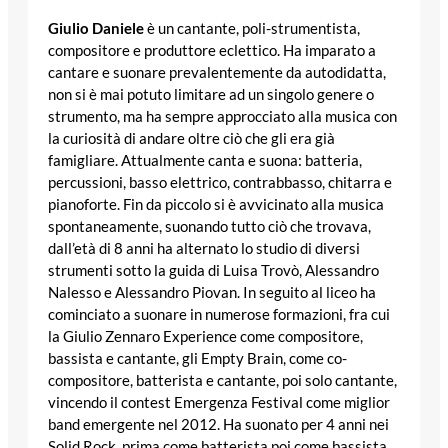
Giulio Daniele
è un cantante, poli-strumentista,
compositore e produttore eclettico. Ha imparato a
cantare e suonare prevalentemente da autodidatta,
non si è mai potuto limitare ad un singolo genere o
strumento, ma ha sempre approcciato alla musica con
la curiosità di andare oltre ciò che gli era già
famigliare. Attualmente canta e suona: batteria,
percussioni, basso elettrico, contrabbasso, chitarra e
pianoforte. Fin da piccolo si è avvicinato alla musica
spontaneamente, suonando tutto ciò che trovava,
dall’età di 8 anni ha alternato lo studio di diversi
strumenti sotto la guida di Luisa Trovò, Alessandro
Nalesso e Alessandro Piovan. In seguito al liceo ha
cominciato a suonare in numerose formazioni, fra cui
la Giulio Zennaro Experience come compositore,
bassista e cantante, gli Empty Brain, come co-
compositore, batterista e cantante, poi solo cantante,
vincendo il contest Emergenza Festival come miglior
band emergente nel 2012. Ha suonato per 4 anni nei
Solid Rock, prima come batterista poi come bassista.