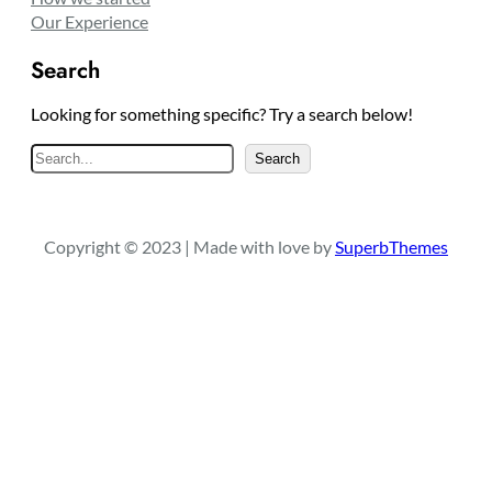
Our Experience
Search
Looking for something specific? Try a search below!
S
Search
e
a
r
Copyright © 2023 | Made with love by
SuperbThemes
c
h