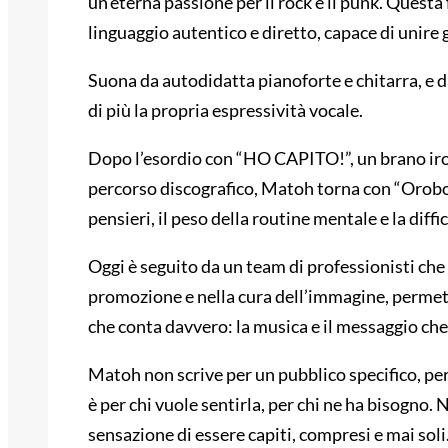
un’eterna passione per il rock e il punk. Questa 
linguaggio autentico e diretto, capace di unire 
Suona da autodidatta pianoforte e chitarra, e 
di più la propria espressività vocale.
Dopo l’esordio con “HO CAPITO!”, un brano iron
percorso discografico, Matoh torna con “Oroboro
pensieri, il peso della routine mentale e la diffi
Oggi è seguito da un team di professionisti ch
promozione e nella cura dell’immagine, permet
che conta davvero: la musica e il messaggio che
Matoh non scrive per un pubblico specifico, pe
è per chi vuole sentirla, per chi ne ha bisogno. N
sensazione di essere capiti, compresi e mai soli