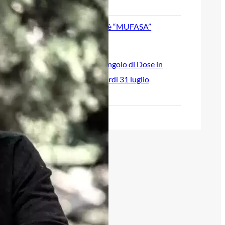
August 5, 2026
SVOSIL: il nuovo singolo è “MUFASA”
July 30, 2026
“Break Time” è il nuovo singolo di Dose in
radio e in digitale da venerdì 31 luglio
July 28, 2026