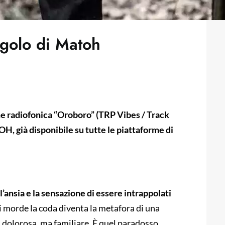
ngolo di Matoh
e radiofonica “Oroboro” (TRP Vibes / Track
H, già disponibile su tutte le piattaforme di
ll’ansia e la sensazione di essere intrappolati
i morde la coda diventa la metafora di una
 dolorosa, ma familiare. È quel paradosso