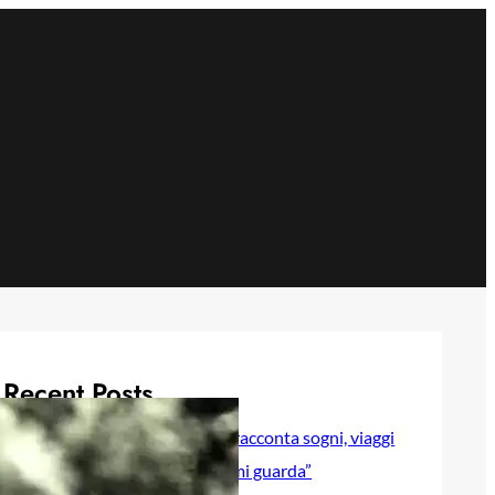
Recent Posts
Selly baby modella Italia racconta sogni, viaggi
e sentimenti in “Luna lei mi guarda”