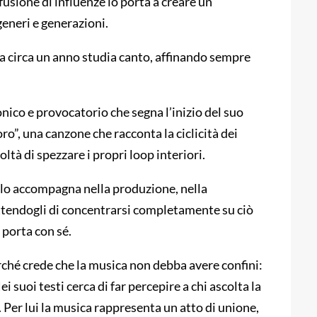
fusione di influenze lo porta a creare un
generi e generazioni.
da circa un anno studia canto, affinando sempre
ico e provocatorio che segna l’inizio del suo
”, una canzone che racconta la ciclicità dei
coltà di spezzare i propri loop interiori.
e lo accompagna nella produzione, nella
tendogli di concentrarsi completamente su ciò
 porta con sé.
rché crede che la musica non debba avere confini:
ei suoi testi cerca di far percepire a chi ascolta la
. Per lui la musica rappresenta un atto di unione,