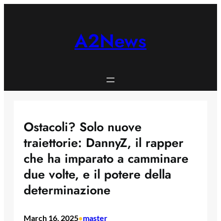
Skip
to
content
A2News
Ostacoli? Solo nuove
traiettorie: DannyZ, il rapper
che ha imparato a camminare
due volte, e il potere della
determinazione
March 16, 2025
master
•