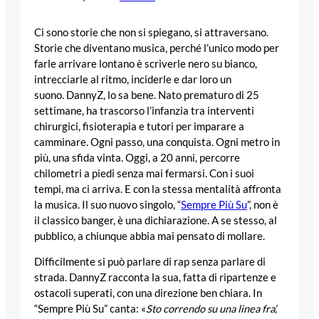
Ci sono storie che non si spiegano, si attraversano.
Storie che diventano musica, perché l’unico modo per
farle arrivare lontano è scriverle nero su bianco,
intrecciarle al ritmo, inciderle e dar loro un
suono. DannyZ, lo sa bene. Nato prematuro di 25
settimane, ha trascorso l’infanzia tra interventi
chirurgici, fisioterapia e tutori per imparare a
camminare. Ogni passo, una conquista. Ogni metro in
più, una sfida vinta. Oggi, a 20 anni, percorre
chilometri a piedi senza mai fermarsi. Con i suoi
tempi, ma ci arriva. E con la stessa mentalità affronta
la musica. Il suo nuovo singolo, “
Sempre Più Su
”, non è
il classico banger, è una dichiarazione. A se stesso, al
pubblico, a chiunque abbia mai pensato di mollare.
Difficilmente si può parlare di rap senza parlare di
strada. DannyZ racconta la sua, fatta di ripartenze e
ostacoli superati, con una direzione ben chiara. In
“Sempre Più Su” canta: «
Sto correndo su una linea fra’,