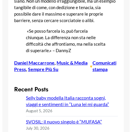
siano. Non un modello irraggiungibile, ma un esempio
tangibile di come, con dedizione e tenacia, sia
possibile dare il massimo e superare le proprie
barriere, senza cercare scorciatoie o alibi.
«Se posso farcela io, può farcela
chiunque. La differenza non sta nelle
difficoltà che affrontiamo, ma nella scelta
di superarle.» – DannyZ
Daniel Maccarrone
, 
Music & Media
Comunicati
•
Press
, 
Sempre Più Su
stampa
Recent Posts
Selly baby modella Italia racconta sogni,
viaggi e sentimenti in “Luna lei mi guarda”
August 5, 2026
SVOSIL: il nuovo singolo è “MUFASA”
July 30, 2026