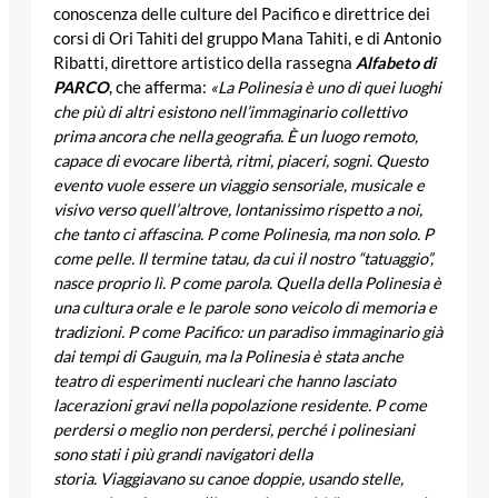
conoscenza delle culture del Pacifico e direttrice dei
corsi di Ori Tahiti del gruppo Mana Tahiti, e di Antonio
Ribatti, direttore artistico della rassegna
Alfabeto di
PARCO
, che afferma:
«La Polinesia è uno di quei luoghi
che più di altri esistono nell’immaginario collettivo
prima ancora che nella geografia. È un luogo remoto,
capace di evocare libertà, ritmi, piaceri, sogni. Questo
evento vuole essere un viaggio sensoriale, musicale e
visivo verso quell’altrove, lontanissimo
rispetto a noi,
che tanto ci affascina. P come Polinesia, ma non solo. P
come pelle. Il termine tatau, da cui il nostro “tatuaggio”,
nasce proprio lì. P come parola. Quella della Polinesia è
una cultura orale e le parole sono veicolo di memoria e
tradizioni. P come Pacifico: un paradiso immaginario già
dai tempi di Gauguin, ma la Polinesia è stata anche
teatro di esperimenti nucleari che hanno lasciato
lacerazioni gravi nella popolazione residente. P come
perdersi o meglio non perdersi, perché i polinesiani
sono stati i più grandi navigatori della
storia. Viaggiavano su canoe doppie, usando stelle,