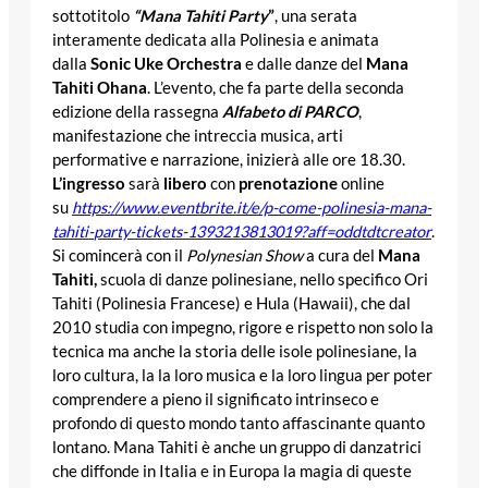
sottotitolo
“Mana Tahiti Party
”
, una serata
interamente dedicata alla Polinesia e animata
dalla
Sonic Uke Orchestra
e dalle danze del
Mana
Tahiti Ohana
. L’evento, che fa parte della seconda
edizione della rassegna
Alfabeto di PARCO
,
manifestazione che intreccia musica, arti
performative e narrazione, inizierà alle ore 18.30.
L’ingresso
sarà
libero
con
prenotazione
online
su
https://www.eventbrite.it/e/p-
come-polinesia-mana-
tahiti-
party-tickets-1393213813019?
aff=oddtdtcreator
.
Si comincerà con il
Polynesian Show
a cura del
Mana
Tahiti,
scuola di danze polinesiane, nello specifico Ori
Tahiti (Polinesia Francese) e Hula (Hawaii), che dal
2010 studia con impegno, rigore e rispetto non solo la
tecnica ma anche la storia delle isole polinesiane, la
loro cultura, la la loro musica e la loro lingua per poter
comprendere a pieno il significato intrinseco e
profondo di questo mondo tanto affascinante quanto
lontano. Mana Tahiti è anche un gruppo di danzatrici
che diffonde in Italia e in Europa la magia di queste