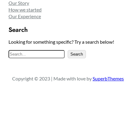
Our Story
How we started
Our Experience
Search
Looking for something specific? Try a search below!
S
Search
e
a
r
Copyright © 2023 | Made with love by
SuperbThemes
c
h