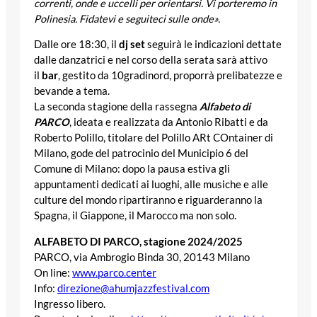
correnti, onde e uccelli per orientarsi. Vi porteremo in
Polinesia. Fidatevi e seguiteci sulle onde».
Dalle ore 18:30, il
dj set
seguirà le indicazioni dettate
dalle danzatrici e nel corso della serata sarà attivo
il
bar
, gestito da 10gradinord, proporrà prelibatezze e
bevande a tema.
La seconda stagione della rassegna
Alfabeto di
PARCO
, ideata e realizzata da Antonio Ribatti e da
Roberto Polillo, titolare del Polillo ARt COntainer di
Milano, gode del patrocinio del Municipio 6 del
Comune di Milano: dopo la pausa estiva gli
appuntamenti dedicati ai luoghi, alle musiche e alle
culture del mondo ripartiranno e riguarderanno la
Spagna, il Giappone, il Marocco ma non solo.
ALFABETO DI PARCO, stagione 2024/2025
PARCO, via Ambrogio Binda 30, 20143 Milano
On line:
www.parco.center
Info:
direzione@ahumjazzfestival.com
Ingresso libero.