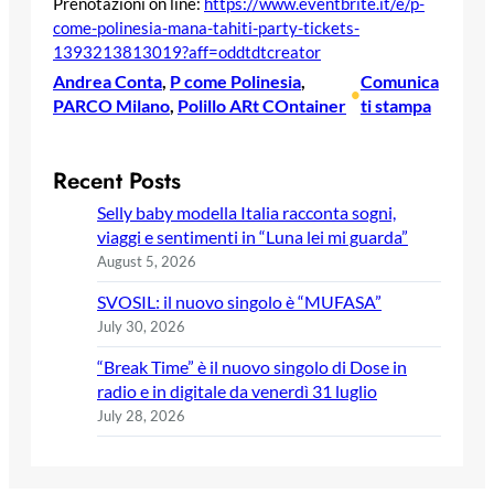
Prenotazioni on line:
https://www.eventbrite.it/e/p-
come-polinesia-mana-tahiti-
party-tickets-
1393213813019?
aff=oddtdtcreator
Andrea Conta
, 
P come Polinesia
, 
Comunica
•
PARCO Milano
, 
Polillo ARt COntainer
ti stampa
Recent Posts
Selly baby modella Italia racconta sogni,
viaggi e sentimenti in “Luna lei mi guarda”
August 5, 2026
SVOSIL: il nuovo singolo è “MUFASA”
July 30, 2026
“Break Time” è il nuovo singolo di Dose in
radio e in digitale da venerdì 31 luglio
July 28, 2026