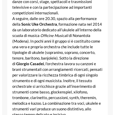
danze con corsi, stage, spettacoli e trasmissioni
televisive e con la partecipazione ad importanti
competizioni internazionali.
A seguire, dalle ore 20.30, spazio alla performance
della
Sonic Uke Orchestra
, formazione nata nel 2014
da un laboratorio dedicato all’ukulele all’interno della
scuola di musica
Officine Musicali
di Nonantola
(Modena). In pochi anni il gruppo si è costituito come
una vera e propria orchestra che include tutte le
tipologie di ukulele (sopranino, soprano, concerto,
tenore, baritono, banjolele). Sotto la direzione
di
Giorgio Casadei
, l’orchestra lavora su canzoni e
brani strumentali con arrangiamenti ricercati, pensati
per valorizzare la ricchezza timbrica di ogni singolo
strumento e di ogni musicista. Inoltre, il tessuto
orchestrale si arricchisce grazie all’inserimento di
strumenti come basso, glockenspiel, xilofono,
trombone, clarinetto, percussioni, synth, theremin,
melodica e kazoo. La combinazione tra voci, ukulele e
strumenti vari produce un suono distintivo, allo
stesso tempo delicato e incisivo.