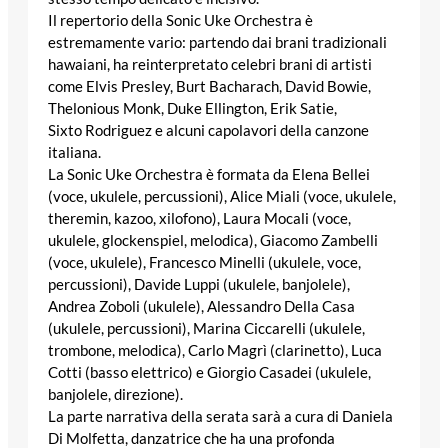
Il repertorio della Sonic Uke Orchestra è
estremamente vario: partendo dai brani tradizionali
hawaiani, ha reinterpretato celebri brani di artisti
come Elvis Presley, Burt Bacharach, David Bowie,
Thelonious Monk, Duke Ellington, Erik Satie,
Sixto Rodriguez e alcuni capolavori della canzone
italiana.
La Sonic Uke Orchestra è formata da Elena Bellei
(voce, ukulele, percussioni), Alice Miali (voce, ukulele,
theremin, kazoo, xilofono), Laura Mocali (voce,
ukulele, glockenspiel, melodica), Giacomo Zambelli
(voce, ukulele), Francesco Minelli (ukulele, voce,
percussioni), Davide Luppi (ukulele, banjolele),
Andrea Zoboli (ukulele), Alessandro Della Casa
(ukulele, percussioni), Marina Ciccarelli (ukulele,
trombone, melodica), Carlo Magrì (clarinetto), Luca
Cotti (basso elettrico) e Giorgio Casadei (ukulele,
banjolele, direzione).
La parte narrativa della serata sarà a cura di Daniela
Di Molfetta, danzatrice che ha una profonda