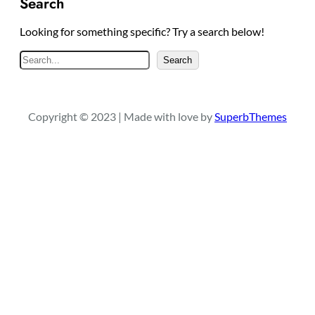
Search
Looking for something specific? Try a search below!
S
Search
e
a
r
Copyright © 2023 | Made with love by
SuperbThemes
c
h