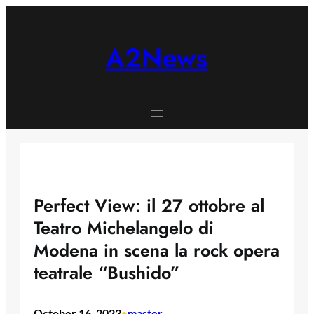
Skip
to
content
A2News
Perfect View: il 27 ottobre al
Teatro Michelangelo di
Modena in scena la rock opera
teatrale “Bushido”
October 16, 2023
master
•