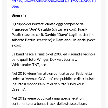
https://www.facebook.com/events/1025994245210
066/
Biografia
Il gruppo dei
Perfect View
è oggi composto da:
Francesco “Joe” Cataldo
(chitarre e cori),
Frank
Paulis
(basso e cori),
Davide “Dave” Lugli
(batteria),
Alberto Bettini
(tastiere) e
Damiano Libianchi
(voce
e cori).
La band nasce all’inizio del 2008 ed il sound è vicino a
band quali Toto, Winger, Dokken, Journey,
Whitesnake, TNT, ecc.
Nel 2010 viene firmato un contratto con l’etichetta
tedesca “Avenue Of Allies” che pubblica e distribuisce
in tutto il mondo l’album di debutto “Hold Your
Dreams”.
Nel 2012 viene pubblicata una special edition,
contenente una bonus track, dello stesso album.