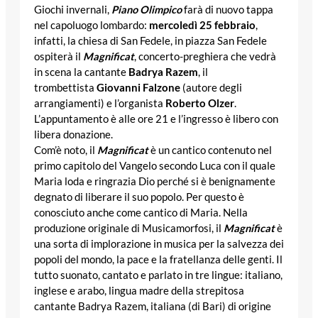
Giochi invernali,
Piano Olimpico
farà di nuovo tappa
nel capoluogo lombardo:
mercoledì 25 febbraio
,
infatti, la chiesa di San Fedele, in piazza San Fedele
ospiterà il
Magnificat
, concerto-preghiera che vedrà
in scena la cantante
Badrya Razem
, il
trombettista
Giovanni Falzone
(autore degli
arrangiamenti) e l’organista
Roberto Olzer
.
L’appuntamento è alle ore 21 e l’ingresso è libero con
libera donazione.
Com’è noto, il
Magnificat
è un cantico contenuto nel
primo capitolo del Vangelo secondo Luca con il quale
Maria loda e ringrazia Dio perché si è benignamente
degnato di liberare il suo popolo. Per questo è
conosciuto anche come cantico di Maria. Nella
produzione originale di Musicamorfosi, il
Magnificat
è
una sorta di implorazione in musica per la salvezza dei
popoli del mondo, la pace e la fratellanza delle genti. Il
tutto suonato, cantato e parlato in tre lingue: italiano,
inglese e arabo, lingua madre della strepitosa
cantante Badrya Razem, italiana (di Bari) di origine