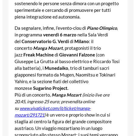
sostenendo le persone senza dimora con un progetto
sperimentale e cercando di promuovere per tutti
piena integrazione ed autonomia.
Da segnalare, infine, l’evento-clou di
Piano Olimpico
,
in programma
venerdì 6 marzo
nella Sala Verdi
del
Conservatorio G. Verdi
di
Milano
: il
concerto
Manga Mozart
, protagonisti il trio
jazz
Freak Machine
di
Giovanni Falzone
(con
Giuseppe La Grutta al basso elettrico e Riccardo Tosi
alla batteria), i
Munedaiko
, trio di tamburi sacri
giapponesi formato da Mugen, Naomitsu e Tokinari
Yahiro, e la sezione fiati del collettivo
monzese
Sugarino Project.
Più di un concerto,
Manga Mozart
(inizio live ore
20.45, ingresso 25 euro; prevendita online
su
www.vivaticket.com/it/ticket/
manga-
mozart/291721
)
è un vero e proprio show in cui si
staglia al centro la figura del grande compositore
austriaco. Un viaggio mozartiano in un luogo
sconosciuto allo stesso Mozart: i suoi temi verranno