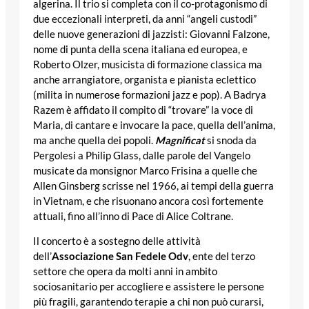
algerina. Il trio si completa con il co-protagonismo di
due eccezionali interpreti, da anni “angeli custodi”
delle nuove generazioni di jazzisti: Giovanni Falzone,
nome di punta della scena italiana ed europea, e
Roberto Olzer, musicista di formazione classica ma
anche arrangiatore, organista e pianista eclettico
(milita in numerose formazioni jazz e pop). A Badrya
Razem è affidato il compito di “trovare” la voce di
Maria, di cantare e invocare la pace, quella dell’anima,
ma anche quella dei popoli.
Magnificat
si snoda da
Pergolesi a Philip Glass, dalle parole del Vangelo
musicate da monsignor Marco Frisina a quelle che
Allen Ginsberg scrisse nel 1966, ai tempi della guerra
in Vietnam, e che risuonano ancora così fortemente
attuali, fino all’inno di Pace di Alice Coltrane.
Il concerto è a sostegno delle attività
dell’
Associazione San Fedele Odv
, ente del terzo
settore che opera da molti anni in ambito
sociosanitario per accogliere e assistere le persone
più fragili, garantendo terapie a chi non può curarsi,