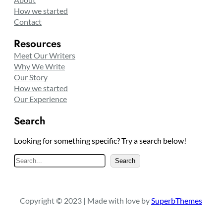
How we started
Contact
Resources
Meet Our Writers
Why We Write
Our Story
How we started
Our Experience
Search
Looking for something specific? Try a search below!
S
Search
e
a
r
Copyright © 2023 | Made with love by
SuperbThemes
c
h