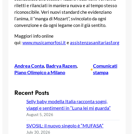
riletti e rilanciati in maniera nuova e al tempo stesso
riconoscibile. Veri nuovi standard che evidenziano
l’anima, il “manga di Mozart”, svincolato da ogni
convenzione e da ogni legame con il già sentito.
Maggiori info online
qui:
www.musicamorfosi.it
e
assistenzasanitariasf.org
Andrea Conta
, 
Badrya Razem
, 
Comunicati
•
Piano Olimpico a Milano
stampa
Recent Posts
Selly baby modella Italia racconta sogni,
viaggi e sentimenti in “Luna lei mi guarda”
August 5, 2026
SVOSIL: il nuovo singolo è “MUFASA”
July 30, 2026