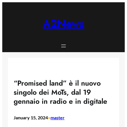
Skip
to
content
A2News
“Promised land” è il nuovo
singolo dei MoTs, dal 19
gennaio in radio e in digitale
January 15, 2024
master
•