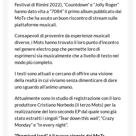
Festival di Rimini 2022), “Countdown” e “Jolly Roger”
hanno dato vita a “7084” il primo album pubblicato dai
MoTs che ha avuto un buon riscontro di stream sulle
piattaforme musicali.
Consapevoli di provenire da esperienze musicali
diverse, i Mots hanno trovato il loro punto d’incontro
nel genere electro pop che permette loro di
esprimersi sia musicalmente che a livello di testo nel
modo più completo.
I testi sono attuali e cercano di offrire una visione
della realtà in cui viviamo senza dimenticare di dare
uno sguardo all’animo umano.
Attualmente sono in studio di registrazione con il loro
produttore Cristiano Norbedo (il terzo Mots) per la
realizzazione del loro secondo EP dal quale sono già
stato estratti i singoli “Tear down this wall”, “Crazy
Monday” e “In every night”.
“Promised land” è il nuovo singolo dei MoTs