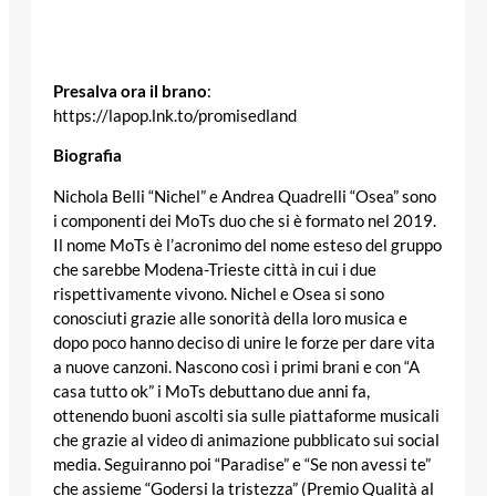
Presalva ora il brano
:
https://lapop.lnk.to/promisedland
Biografia
Nichola Belli “Nichel” e Andrea Quadrelli “Osea” sono
i componenti dei MoTs duo che si è formato nel 2019.
Il nome MoTs è l’acronimo del nome esteso del gruppo
che sarebbe Modena-Trieste città in cui i due
rispettivamente vivono. Nichel e Osea si sono
conosciuti grazie alle sonorità della loro musica e
dopo poco hanno deciso di unire le forze per dare vita
a nuove canzoni. Nascono così i primi brani e con “A
casa tutto ok” i MoTs debuttano due anni fa,
ottenendo buoni ascolti sia sulle piattaforme musicali
che grazie al video di animazione pubblicato sui social
media. Seguiranno poi “Paradise” e “Se non avessi te”
che assieme “Godersi la tristezza” (Premio Qualità al