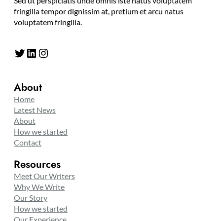
Sed ut perspiciatis unde omnis iste natus voluptatem
fringilla tempor dignissim at, pretium et arcu natus
voluptatem fringilla.
Twitter
LinkedIn
Instagram
About
Home
Latest News
About
How we started
Contact
Resources
Meet Our Writers
Why We Write
Our Story
How we started
Our Experience