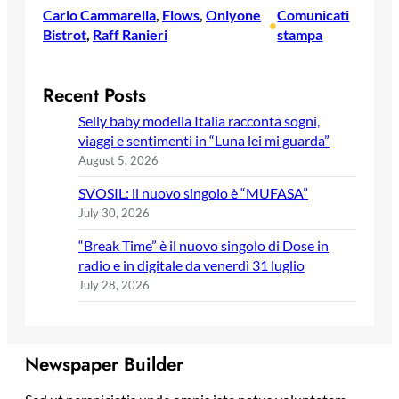
Carlo Cammarella
, 
Flows
, 
Onlyone
Comunicati
•
Bistrot
, 
Raff Ranieri
stampa
Recent Posts
Selly baby modella Italia racconta sogni,
viaggi e sentimenti in “Luna lei mi guarda”
August 5, 2026
SVOSIL: il nuovo singolo è “MUFASA”
July 30, 2026
“Break Time” è il nuovo singolo di Dose in
radio e in digitale da venerdì 31 luglio
July 28, 2026
Newspaper Builder