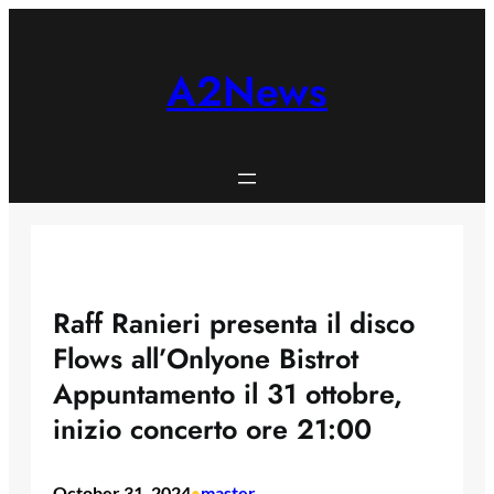
Skip
to
content
A2News
Raff Ranieri presenta il disco
Flows all’Onlyone Bistrot
Appuntamento il 31 ottobre,
inizio concerto ore 21:00
October 31, 2024
master
•