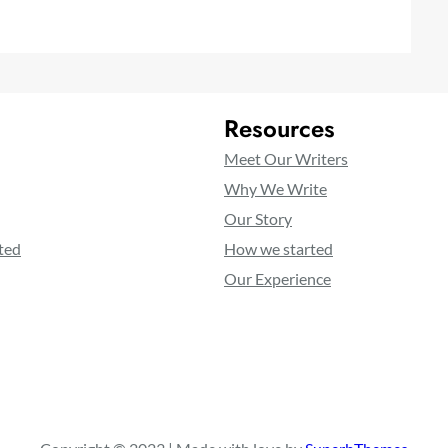
Resources
Meet Our Writers
Why We Write
Our Story
ted
How we started
Our Experience