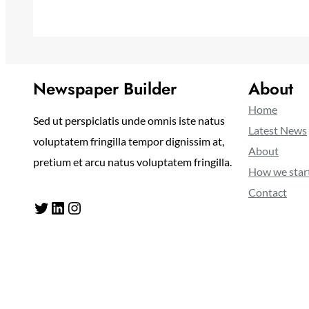
Newspaper Builder
About
Home
Sed ut perspiciatis unde omnis iste natus
Latest News
voluptatem fringilla tempor dignissim at,
About
pretium et arcu natus voluptatem fringilla.
How we star
Contact
Twitter
LinkedIn
Instagram