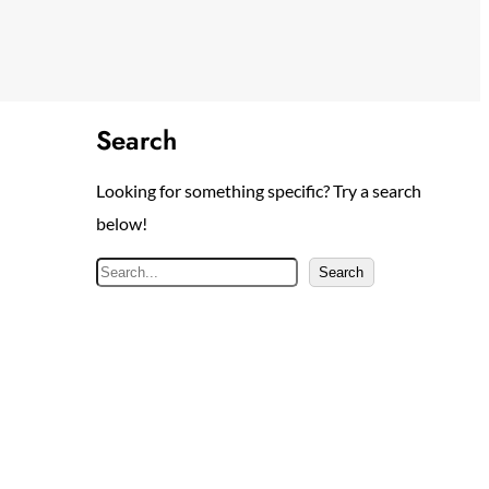
Search
Looking for something specific? Try a search
below!
S
Search
e
a
r
c
h