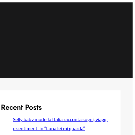
Recent Posts
Selly baby modella Italia racconta sogni, viaggi
e sentimenti in “Luna lei mi guarda”