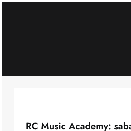
Skip
to
content
RC Music Academy: sabat