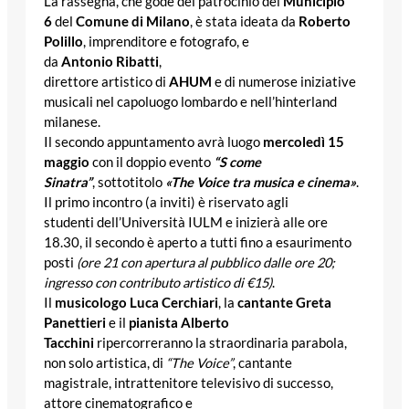
La rassegna, che gode del patrocinio del
Municipio
6
del
Comune di Milano
, è stata ideata da
Roberto
Polillo
, imprenditore e fotografo, e
da
Antonio Ribatti
,
direttore artistico di
AHUM
e di numerose iniziative
musicali nel capoluogo
lombardo e nell’hinterland
milanese.
Il secondo appuntamento avrà luogo
mercol
edì 15
maggio
con il doppio evento
“S come
Sinatra”
, sottotitolo
«The
Voice tra musica e cinema»
.
Il primo incontro (a inviti) è riservato agli
studenti dell’Università IULM e inizierà alle ore
18.30, il secondo è aperto a tutti fino a esaurimento
posti
(ore 21 con apertura al pubblico dalle ore 20;
ingresso con contributo artistico di €15)
.
Il
musicologo Luca Cerchiari
, la
cantante Greta
Panettieri
e il
pianista Alberto
Tacchini
ripercorreranno la straordinaria parabola,
non solo artistica, di
“The Voice”
, cantante
magistrale, intrattenitore
televisivo di successo,
attore cinematografico e