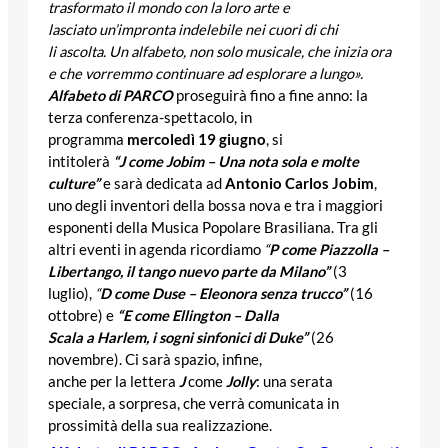
trasformato il mondo con la loro arte e
lasciato un’impronta
indelebile nei cuori di chi
li ascolta. Un alfabeto, non
solo musicale, che inizia ora
e che vorremmo continuare ad esplorare a lungo».
Alfabeto di PARCO
proseguirà
fino a fine anno: la
terza conferenza-spettacolo, in
programma
mercoledì 19 giugno
, si
intitolerà
“J come Jobim – Una nota sola e molte
culture”
e sarà dedicata ad
Antonio Carlos Jobim
,
uno degli inventori della bossa nova e tra i maggiori
esponenti della Musica Popolare Brasiliana. Tra gli
altri eventi in agenda ricordiamo
“
P come Piazzolla –
Libertango, il tango nuevo parte da Milano”
(
3
luglio),
“
D come Duse – Eleonora senza trucco”
(16
ottobre) e
“E come Ellington – Dalla
Scala a Harlem, i sogni
sinfonici di Duke”
(26
novembre). Ci sarà spazio, infine,
anche per la lettera
J
come
Jolly
: una serata
speciale, a sorpresa, che verrà comunicata in
prossimità della sua
realizzazione.