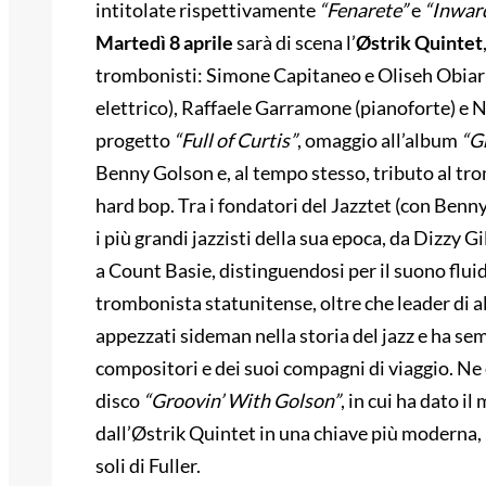
intitolate rispettivamente
“Fenarete”
e
“
Inwar
Martedì 8 aprile
sarà di scena l’
Østrik
Quintet
trombonisti: Simone Capitaneo e Oliseh Obiari
elettrico), Raffaele Garramone (pianoforte) e Ni
progetto
“Full of Curtis”
, omaggio all’album
“
G
Benny Golson e, al tempo stesso, tributo al tro
hard bop. Tra i fondatori del Jazztet (con Benn
i più grandi jazzisti della sua epoca, da Dizzy G
a Count Basie, distinguendosi per il suono fluido
trombonista statunitense, oltre che leader di a
appezzati sideman nella storia del jazz e ha s
compositori e dei suoi compagni di viaggio. Ne
disco
“
Groovin
’ With
Golson
”
, in cui ha dato il
dall’Østrik Quintet in una chiave più moderna, 
soli di Fuller.