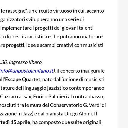
le rassegne”, un circuito virtuoso in cui, accanto
 organizzatori svilupperanno una serie di
 implementare i progetti dei giovani talenti
so di crescita artistica e che potranno maturare
e progetti, idee e scambi creativi con musicisti
.30, ingresso libero,
 info@unpostoamilano.it
),
il concerto inaugurale
ll’
Escape Quartet,
nato dall’unione di musicisti
ettature del linguaggio jazzistico contemporaneo
Cazzaro al sax, Enrico Palmieri al contrabbasso,
nosciuti tra le mura del Conservatorio G. Verdi di
zazione in Jazz) e dal pianista Diego Albini. Il
tedì 15 aprile
, ha composto due suite originali,