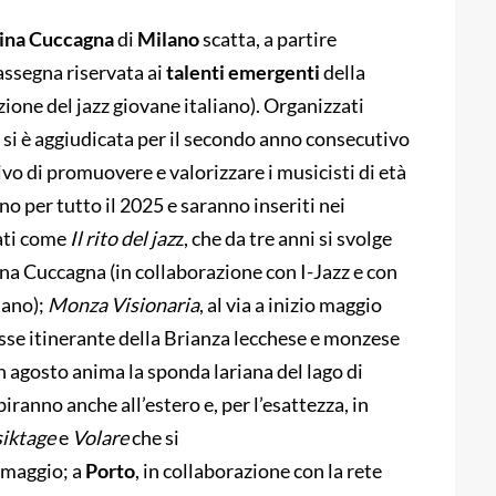
ina Cuccagna
di
Milano
scatta, a partire
rassegna riservata ai
talenti emergenti
della
ione del jazz giovane italiano). Organizzati
e si è aggiudicata per il secondo anno consecutivo
ivo di promuovere e valorizzare i musicisti di età
no per tutto il 2025 e saranno inseriti nei
ati come
Il rito del jaz
z, che da tre anni si svolge
ina Cuccagna (in collaborazione con I-Jazz e con
lano);
Monza Visionaria
, al via a inizio maggio
esse itinerante della Brianza lecchese e monzese
n agosto anima la sponda lariana del lago di
biranno anche all’estero e, per l’esattezza, in
iktage
e
Volare
che si
 maggio; a
Porto
, in collaborazione con la rete