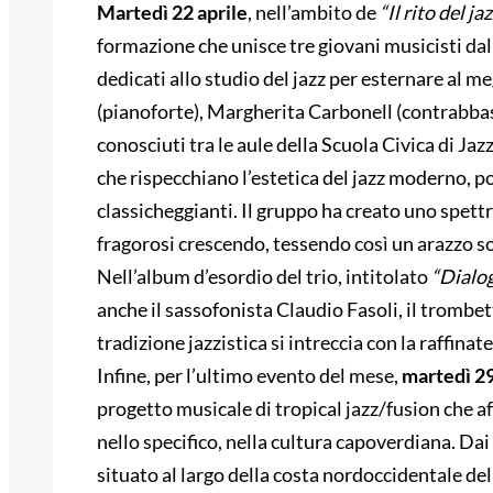
M
artedì 22 aprile
, nell’ambito de
“Il rito del ja
formazione che unisce tre giovani musicisti da
dedicati allo studio del jazz per esternare al 
(pianoforte), Margherita Carbonell (contrabbass
conosciuti tra le aule della Scuola Civica di J
che rispecchiano l’estetica del jazz moderno, 
classicheggianti. Il gruppo ha creato uno spettro
fragorosi crescendo, tessendo così un arazzo s
Nell’album d’esordio del trio, intitolato
“Dialo
anche il sassofonista Claudio Fasoli, il trombet
tradizione jazzistica si intreccia con la raffinat
Infine, per l’ultimo evento del mese,
martedì 29
progetto musicale di tropical jazz/fusion che af
nello specifico, nella cultura capoverdiana. Dai
situato al largo della costa nordoccidentale dell