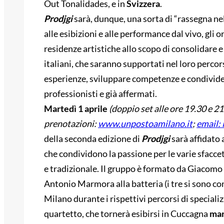
Out Tonalidades, e in
Svizzera
.
Prodjgi
sarà, dunque, una sorta di “rassegna nel
alle esibizioni e alle performance dal vivo, gli
residenze artistiche allo scopo di consolidare e
italiani, che saranno supportati nel loro percor
esperienze, sviluppare competenze e condivider
professionisti e già affermati.
Martedì
1 aprile
(doppio set alle ore 19.30 e 21
prenotazioni:
www.unpostoamilano.it
;
email:
della seconda edizione di
Prodjgi
sarà affidato a
che condividono la passione per le varie sfacc
e tradizionale. Il gruppo è formato da Giacomo 
Antonio Marmora alla batteria (i tre si sono co
Milano durante i rispettivi percorsi di specializ
quartetto, che tornerà esibirsi in Cuccagna
mar