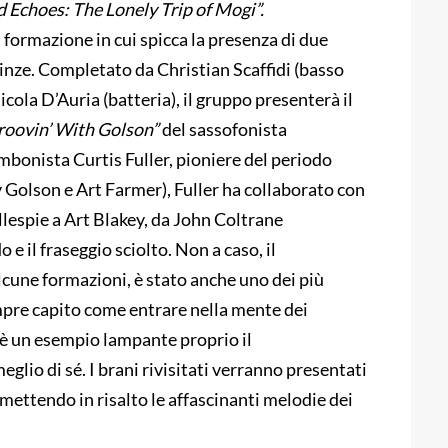
d
Echoes
: The
Lonely
Trip of Mogi”.
, formazione in cui spicca la presenza di due
nze. Completato da Christian Scaffidi (basso
cola D’Auria (batteria), il gruppo presenterà il
roovin
’ With
Golson
”
del sassofonista
mbonista Curtis Fuller, pioniere del periodo
y Golson e Art Farmer), Fuller ha collaborato con
illespie a Art Blakey, da John Coltrane
 e il fraseggio sciolto. Non a caso, il
lcune formazioni, è stato anche uno dei più
empre capito come entrare nella mente dei
 è un esempio lampante proprio il
 meglio di sé. I brani rivisitati verranno presentati
mettendo in risalto le affascinanti melodie dei