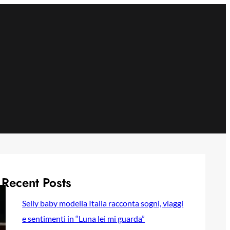
Recent Posts
Selly baby modella Italia racconta sogni, viaggi
e sentimenti in “Luna lei mi guarda”