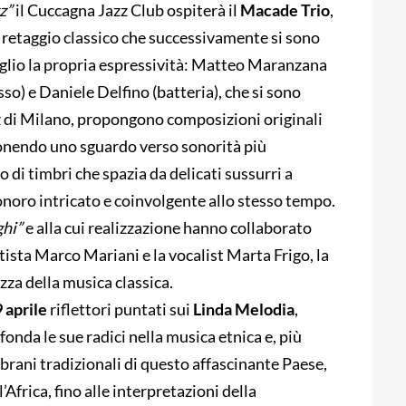
zz
”
il Cuccagna Jazz Club ospiterà il
Macade
Trio
,
l retaggio classico che successivamente si sono
meglio la propria espressività: Matteo Maranzana
o) e Daniele Delfino (batteria), che si sono
azz di Milano, propongono composizioni originali
ponendo uno sguardo verso sonorità più
 di timbri che spazia da delicati sussurri a
onoro intricato e coinvolgente allo stesso tempo.
ghi”
e alla cui realizzazione hanno collaborato
tista Marco Mariani e la vocalist Marta Frigo, la
ezza della musica classica.
 aprile
riflettori puntati sui
Linda Melodia
,
fonda le sue radici nella musica etnica e, più
 brani tradizionali di questo affascinante Paese,
’Africa, fino alle interpretazioni della