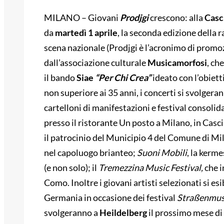
MILANO – Giovani
Prodjgi
crescono: alla
Casc
da
martedì
1 aprile
, la seconda edizione della 
scena nazionale (Prodjgi è l’acronimo di promoz
dall’associazione culturale
Musicamorfosi
, ch
il bando
Siae
“Per Chi Crea”
ideato con l’obiett
non superiore ai 35 anni, i concerti si svolgeran
cartelloni di manifestazioni e festival consolid
presso il ristorante Un posto a Milano, in Casc
il patrocinio del Municipio 4 del Comune di Mi
nel capoluogo brianteo;
Suoni Mobili
, la kerm
(e non solo); il
Tremezzina Music Festival,
che i
Como. Inoltre i giovani artisti selezionati si esi
Germania in occasione dei festival
Straßenmus
svolgeranno a
Heildelberg
il prossimo mese di