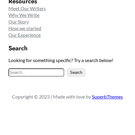
Resources
Meet Our Writers
Why We Write
Our Story
How we started
Our Experience
Search
Looking for something specific? Try a search below!
S
Search
e
a
r
Copyright © 2023 | Made with love by
SuperbThemes
c
h