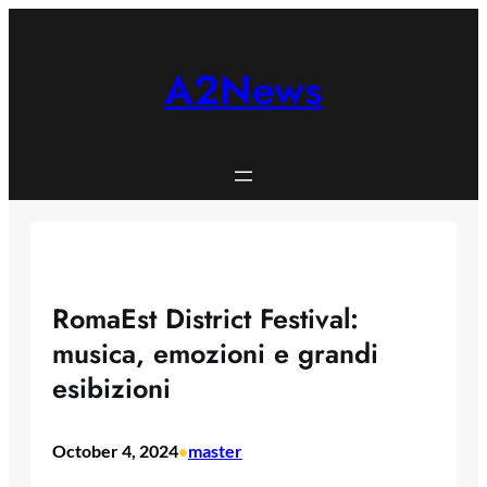
Skip
to
content
A2News
RomaEst District Festival:
musica, emozioni e grandi
esibizioni
October 4, 2024
master
•