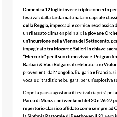
Domenica 12 luglio invece triplo concerto per 
festival: dalla tarda mattinata in capsule class
della Reggia
, impeccabile cornice neoclassica 
un rilassato clima en plein air,
la giovane Orch
un’incursione nella Vienna del Settecento
, p
impaginato
tra Mozart e Salieri
in chiave sacra
“Mercurio” per il suo ritmo vivace
.
Poi gran fi
Barbari & Voci Bulgare
: il celebrato trio
Violon
provenienti da Mongolia, Bulgaria e Francia, si 
vocale di tradizione bulgara, per un’esplosiva s
Dopo la pausa agostana il festival riaprirà poi
a
Parco di Monza, nei weekend del 20 e 26-27 per
repertorio classico affidato come sempre ad 
la
Sinfonia Pastorale di Beethoven
il 20
, vero 