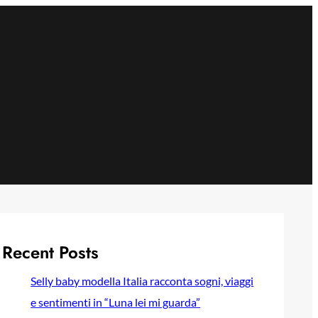
Recent Posts
Selly baby modella Italia racconta sogni, viaggi
e sentimenti in “Luna lei mi guarda”