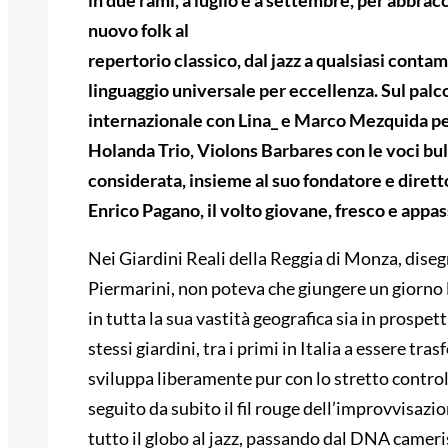
in due rami, a luglio e a settembre, per abbracc
nuovo folk al
repertorio classico, dal jazz a qualsiasi conta
linguaggio universale per eccellenza. Sul palco
internazionale con Lina_ e Marco Mezquida per
Holanda Trio, Violons Barbares con le voci bu
considerata, insieme al suo fondatore e diret
Enrico Pagano, il volto giovane, fresco e appas
Nei Giardini Reali della Reggia di Monza, diseg
Piermarini, non poteva che giungere un giorno 
in tutta la sua vastità geografica sia in prospett
stessi giardini, tra i primi in Italia a essere tra
sviluppa liberamente pur con lo stretto controll
seguito da subito il
fil rouge
dell’improvvisazione
tutto il globo al jazz, passando dal DNA cameri