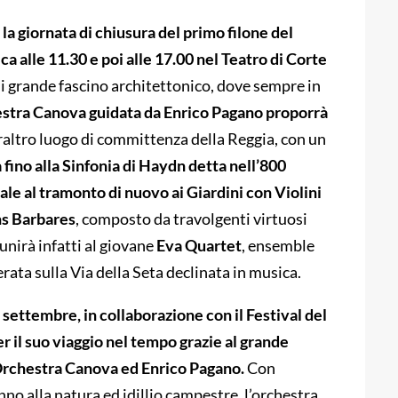
la giornata di chiusura del primo filone del
ica alle 11.30 e poi alle 17.00 nel Teatro di Corte
di grande fascino architettonico, dove sempre in
estra Canova guidata da Enrico Pagano proporrà
eraltro luogo di committenza della Reggia, con un
 fino alla Sinfonia di Haydn detta nell’800
nale al tramonto di nuovo ai Giardini con Violini
s Barbares
, composto da travolgenti virtuosi
unirà infatti al giovane
Eva Quartet
, ensemble
erata sulla Via della Seta declinata in musica.
 settembre, in collaborazione con il Festival del
 il suo viaggio nel tempo grazie al grande
Orchestra Canova ed Enrico Pagano.
Con
inno alla natura ed idillio campestre, l’orchestra