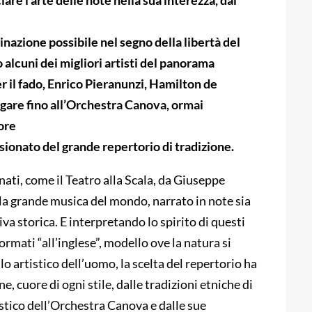
iare l’arte delle note nella sua interezza, dal
minazione possibile nel segno della libertà del
 alcuni dei migliori artisti del panorama
 il fado, Enrico Pieranunzi, Hamilton de
lgare fino all’Orchestra Canova, ormai
tore
sionato del grande repertorio di tradizione.
nati, come il Teatro alla Scala, da Giuseppe
la grande musica del mondo, narrato in note sia
iva storica. E interpretando lo spirito di questi
sformati “all’inglese”, modello ove la natura si
o artistico dell’uomo, la scelta del repertorio ha
, cuore di ogni stile, dalle tradizioni etniche di
stico dell’Orchestra Canova e dalle sue