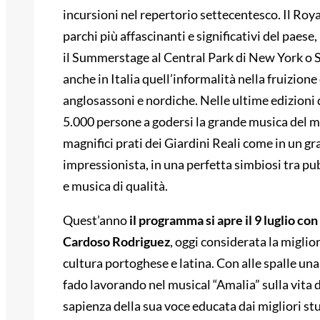
incursioni nel repertorio settecentesco. Il Ro
parchi più affascinanti e significativi del paes
il Summerstage al Central Park di New York o
anche in Italia quell’informalità nella fruizion
anglosassoni e nordiche. Nelle ultime edizioni
5.000 persone a godersi la grande musica del 
magnifici prati dei Giardini Reali come in un g
impressionista, in una perfetta simbiosi tra pu
e musica di qualità.
Quest’anno
il programma si apre il 9 luglio con
Cardoso Rodriguez
, oggi considerata la migli
cultura portoghese e latina. Con alle spalle una 
fado lavorando nel musical “Amalia” sulla vita 
sapienza della sua voce educata dai migliori st