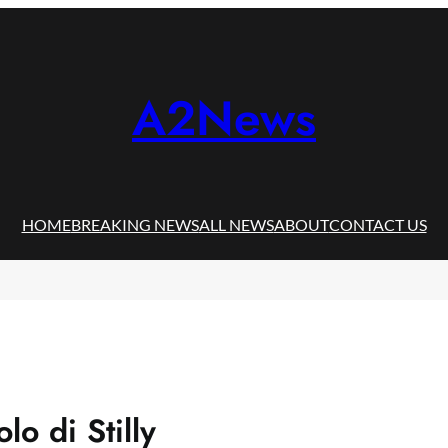
A2News
HOME
BREAKING NEWS
ALL NEWS
ABOUT
CONTACT US
lo di Stilly