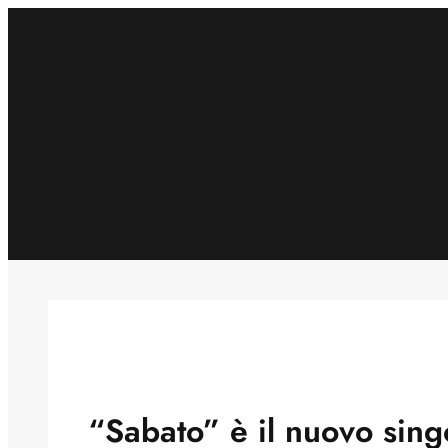
Skip
to
content
“Sabato” è il nuovo singo