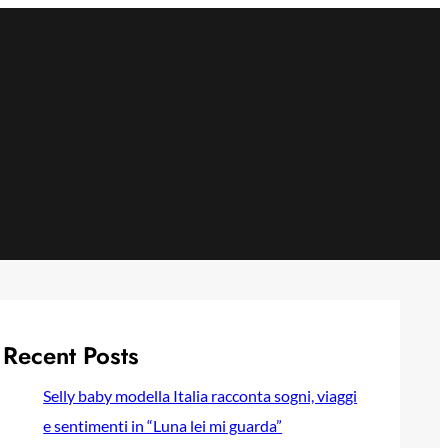
Recent Posts
Selly baby modella Italia racconta sogni, viaggi
e sentimenti in “Luna lei mi guarda”