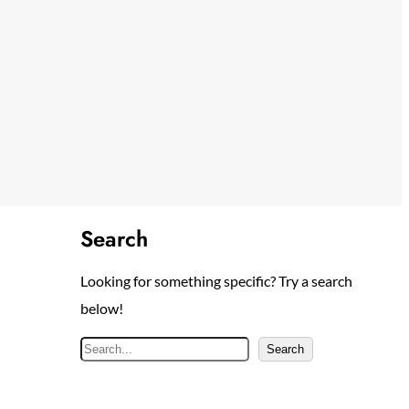
Search
Looking for something specific? Try a search
below!
S
Search
e
a