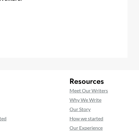
Resources
Meet Our Writers
Why We Write
Our Story
ted
How we started
Our Experience