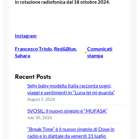
in rotazione radiofonica dal 18 ottobre 2024.
Instagram
Francesco Triolo
, 
Red&Blue
, 
Comunicati
•
Sahara
stampa
Recent Posts
Selly baby modella Italia racconta sogni,
viaggi e sentimenti in “Luna lei mi guarda”
August 5, 2026
SVOSIL: il nuovo singolo è “MUFASA”
July 30, 2026
“Break Time” è il nuovo singolo di Dose in
radio e in digitale da venerdì 31 luglio